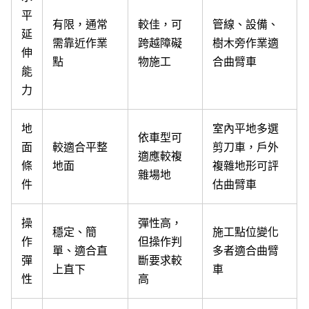
平
有限，通常
較佳，可
管線、設備、
延
需靠近作業
跨越障礙
樹木旁作業適
伸
點
物施工
合曲臂車
能
力
地
室內平地多選
依車型可
面
較適合平整
剪刀車，戶外
適應較複
條
地面
複雜地形可評
雜場地
件
估曲臂車
操
彈性高，
穩定、簡
施工點位變化
作
但操作判
單、適合直
多者適合曲臂
彈
斷要求較
上直下
車
性
高