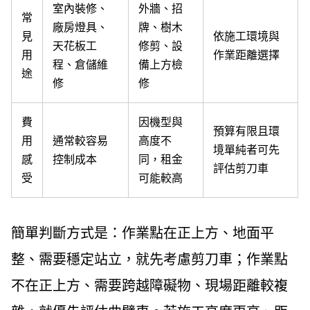
室內裝修、
外牆、招
常
廠房燈具、
牌、樹木
見
依施工環境與
天花板工
修剪、設
用
作業距離選擇
程、倉儲維
備上方檢
途
修
修
費
因機型與
預算有限且環
用
通常較容易
高度不
境單純者可先
感
控制成本
同，租金
評估剪刀車
受
可能較高
簡單判斷方式是：作業點在正上方、地面平
整、需要穩定站立，就先考慮剪刀車；作業點
不在正上方、需要跨越障礙物、現場距離較複