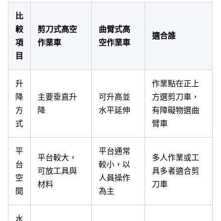
比
較
剪刀式高空
曲臂式高
適合誰
項
作業車
空作業車
目
升
作業點在正上
降
主要垂直升
可升高並
方選剪刀車，
方
降
水平延伸
有障礙物選曲
式
臂車
平
平台通常
平台較大，
多人作業或工
台
較小，以
可放工具與
具多者適合剪
空
人員操作
材料
刀車
間
為主
水