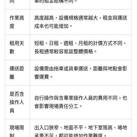
同
車的租金結構不同。
作業高
高度越高，設備規格通常越大，租金與運送
度
成本也可能增加。
租用天
短租、日租、週租、月租的計價方式不同，
數
長租通常較容易談整體價格。
運送距
設備需由拖車或貨車運送，距離與地點會影
離
響運費。
是否含
自行操作與含專業操作人員的費用不同，也
操作人
會影響現場責任分工。
員
現場限
出入口狹窄、地面不平、地下室限高、場地
制
承重不足，都可能增加作業難度。