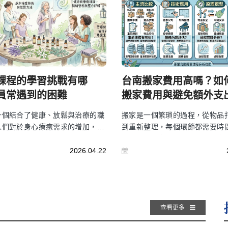
個平台的魅力。
課程的學習挑戰有哪
台南搬家費用高嗎？如
員常遇到的困難
搬家費用與避免額外支
一個結合了健康、放鬆與治療的職
搬家是一個繁瑣的過程，從物品
人們對於身心療癒需求的增加，越
到重新整理，每個環節都需要時
選擇進入這個領域。通過專業的芳
很多人在搬家時會選擇專業搬家
，你將學會使用芳香療法、精油應
這樣能有效降低壓力，確保搬遷
2026.04.22
技巧及情緒管理等，為客戶提供放
若你打算使用搬家服務，了解搬
壓力的服務，並提升生活品質。
用與選擇要點對你會有所幫助。
查看更多