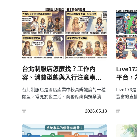
台北制服店怎麼找？工作內
Live
容、消費型態與入行注意事項
平台，
整理
台北制服店是酒店產業中較具辨識度的一種
Live1
類型，常見於夜生活、商務應酬與娛樂消費
豐富的直
場域。所謂制服店，通常是指店內公關會穿
造一個更
著指定風格制服上班，整體形象比一般便服
論是觀看
2026.05.13
店更有一致性，也因此形成特定市場需求。
Live1
對想了解台北制服店的人來說，常見搜尋目
無縫與直接
的可能包含消費參考、求職了解、酒店公關
的功能、