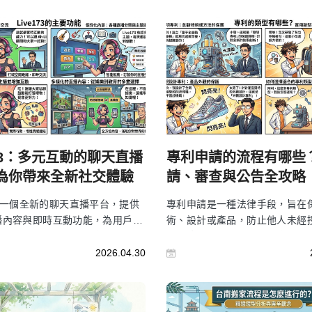
173：多元互動的聊天直播
專利申請的流程有哪些
為你帶來全新社交體驗
請、審查與公告全攻略
73是一個全新的聊天直播平台，提供
專利申請是一種法律手段，旨在
播內容與即時互動功能，為用戶打
術、設計或產品，防止他人未經
加生動、互動性強的社交體驗。無
或抄襲。無論是個人發明家還是
娛樂直播，還是進行一對一私聊，
能夠保護創新成果，為創作者提
2026.04.30
73都能讓觀眾與主播之間的互動更加
利。這篇文章將詳細介紹專利申
。這篇文章將全面介紹Live173
類型、費用、注意事項與如何選
使用方法、隱私保障等，幫助您深
利類型，幫助您全面理解專利申