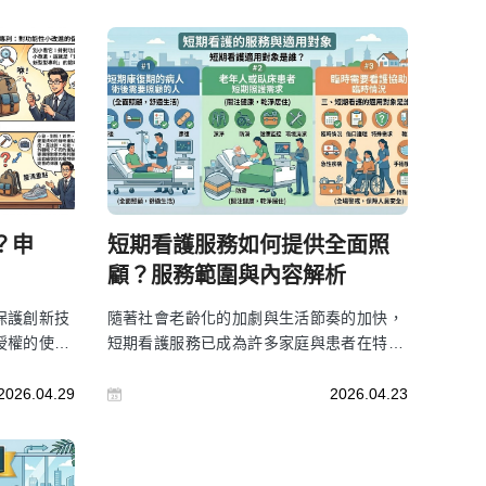
？申
短期看護服務如何提供全面照
顧？服務範圍與內容解析
保護創新技
隨著社會老齡化的加劇與生活節奏的加快，
授權的使用
短期看護服務已成為許多家庭與患者在特殊
企業，專利
需求期間的重要幫助。短期看護提供的專業
供專屬權
照護不僅能夠緩解家屬的壓力，也能確保病
2026.04.29
2026.04.23
請的流程、
人或長者得到專業的健康管理。本文將幫助
擇適合的專
您全面了解短期看護服務，包括服務範圍、
請。
費用計算、選擇建議及常見問題解答，幫助