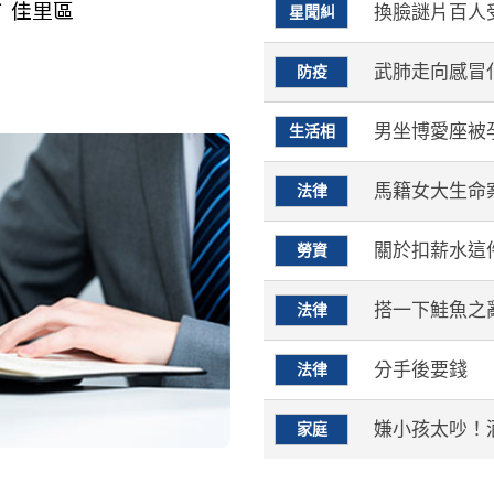
換臉謎片百人
星聞糾
武肺走向感冒
防疫
男坐博愛座被
生活相
馬籍女大生命
法律
關於扣薪水這
勞資
搭一下鮭魚之
法律
分手後要錢
法律
嫌小孩太吵！
家庭