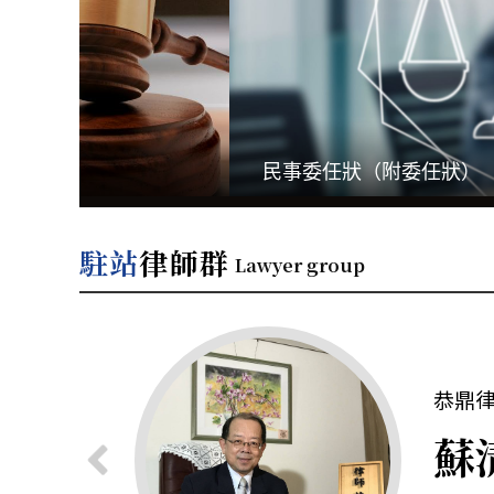
民事委任狀（附委任狀）
駐站
律師群
Lawyer group
蔡
岳
蘇
陳
姜
蘇