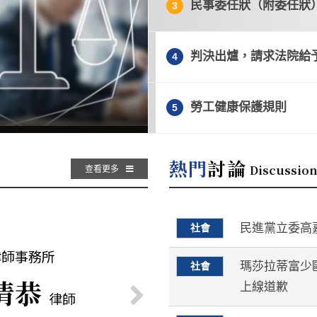
民事委任狀（附委任狀
3
判決出爐，請求法院給
4
勞工健康保護規則
5
判決出爐，請求法院給予
熱門
討論
Discussio
查看更多
民進黨立委高
社會
坤鐘
瑪莎拉蒂富少
社會
律師
世晟
清恭
俊翰
鈞
文斌
上線道歉