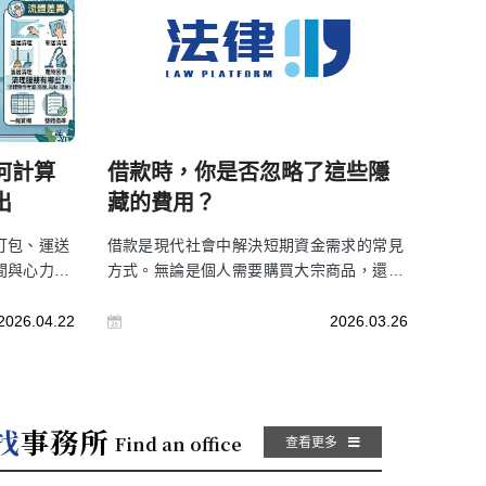
您做出明智的決定。
何計算
借款時，你是否忽略了這些隱
出
藏的費用？
打包、運送
借款是現代社會中解決短期資金需求的常見
間與心力。
方式。無論是個人需要購買大宗商品，還是
公司，因為
企業需要資金周轉，借款都能提供即時的資
順利進行。
金支持。然而，選擇適合的借款方式與方案
2026.04.22
2026.03.26
家流程、費
至關重要，若選擇不當，可能會導致負擔過
重或財務困境。本文將幫助您了解借款的基
本概念、常見方式、費用計算與注意事項，
幫助您作出明智的借款決策。
找
事務所
Find an office
查看更多