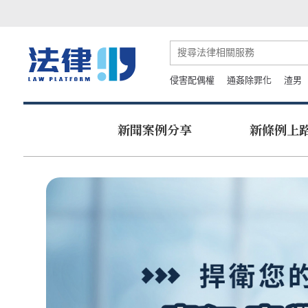
侵害配偶權
通姦除罪化
渣男
新聞案例分享
新條例上