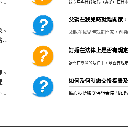
我今年與日籍配偶（妻子）在日
、促
繳費
。相
。證
面臨到小孩必須要從夫姓還是母
視活
道不
因為我的父母在我小時離婚，但
父親在我兒時就離開家，前
因與
資外
小孩不一定要跟我姓，所以
他會留下債務，請問要如
是送
求、
父親在我兒時就離開家，前幾天
我與妻子皆同意讓小孩跟日籍妻
拿、
點整
務，請問要如何辦拋棄繼承?
時應
動目
訂婚在法律上是否有規
真正
請問在臺灣的法律中，是否有規
辦任何儀式也可以嗎？
理、
如何及何時繳交投標書
理
訂婚有什麼樣的法律效力呢？
、拉
擔心投標繳交保證金時間超
，也
ell。
，再
系統