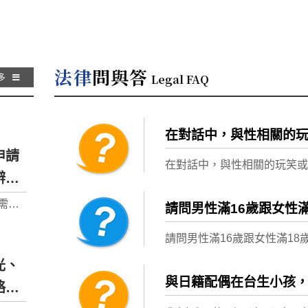
法律
問與答
Legal FAQ
多
在對話中，與性相關的
申請
在對話中，與性相關的玩笑
辨識
需基
請問男性滿16歲跟女性
額資
通常
請問男性滿16歲跟女性滿1
業者
光、
、信
與日籍配偶在台生小孩
若廣告
略整
「免