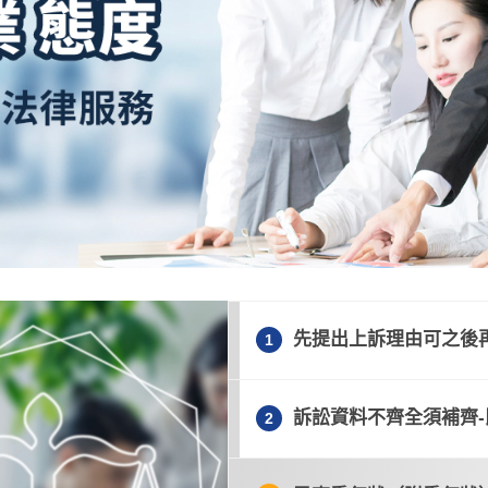
先提出上訴理由可之後
案例文件下載
1
訴訟資料不齊全須補齊
2