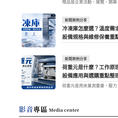
理
贈品是企業活動、展覽、開幕
審核」、「保證過件」、「先
銷與社群行銷常見的推廣工具
馬上撥款」，就需要提高警覺
較於正式禮品，贈品通常更重
件小額借款看似方便，但若管
新聞案例分享
動參與度、品牌曝光、互動誘
透明，可能造成高利負擔、個
大量發放效率。好的贈品不只
洩或詐騙風險。
冷凍庫怎麼選？溫度需
出去而已，而是要讓受眾願意
設備規格與維修保養重
願意用、甚至願意分享。規劃
兼顧實用性、品牌識別度、活
理
標、預算與交期，才能讓贈品
發揮行銷效果。
新聞案例分享
荷重元是什麼？工作原
設備應用與選購重點整
荷重元是用來量測重量、壓力
力或荷重變化的重要感測元件
常被稱為重量感測器或 Load C
它能將機械力量轉換成電訊號
影音
專區
Media center
透過顯示器、控制器或自動化
轉換成可讀取的重量數據。