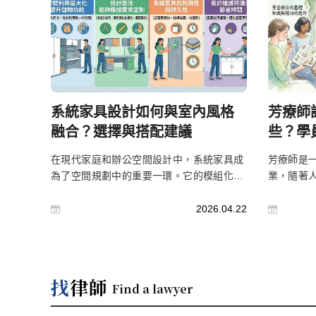
工作內容、薪資制度與入行注意事項。 不
入了解這
過，制服店屬於特殊服務產業，無論是想應
徵工作或只是初步了解，都不能只看高收
入、彈性排班或表面資訊。更重要的是確認
店家是否合法、制度是否透明、薪資計算是
否清楚，以及工作過程是否能保障個人安全
與隱私。以下將從工作內容、薪資方式、求
系統家具設計如何與室內風格
芳療師
職流程與常見風險，整理台北制服店相關重
融合？選擇與搭配建議
些？學
點。
在現代家庭和辦公空間設計中，系統家具成
芳療師是
為了空間規劃中的重要一環。它的模組化設
業，隨著
計和高度靈活性讓它能夠根據不同需求進行
來越多人
個性化定制，充分利用空間，並提升儲物功
療師課程
2026.04.22
能。本文將深入介紹系統家具的概念、設計
用、按摩
過程、優勢、選擇與維護建議，幫助您在選
鬆、舒緩
擇和使用系統家具時更有方向。
找
律師
Find a lawyer