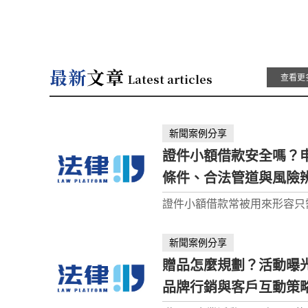
最新
文章
Latest articles
查看更
新聞案例分享
證件小額借款安全嗎？
條件、合法管道與風險
整理
證件小額借款常被用來形容只
本身分資料即可快速申請的小
金服務，但實際上，合法借款
新聞案例分享
不會只看證件就完全不審核。
贈品怎麼規劃？活動曝
仍應評估申請人的身分、收入
用、還款能力與借款條件。 
品牌行銷與客戶互動策
強調「只用身分證就能借」、