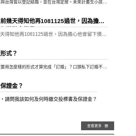
本與台灣皆以登記結婚，並在台灣定居。未來計畫生小孩，
姓的問題。
我的父姓一直沒有更動，保留至今。經過思考後覺得未來的
幾天得知他再1081125過世，因為擔心
何辦拋棄繼承?
得知他再1081125過世，因為擔心他會留下債
子的姓氏（有漢字），請問這在台灣是合乎法律的嗎？
定形式？
定要用怎麼樣的形式才算完成「訂婚」？口頭私下訂婚不舉
及保證金？
過，請問我該如何及何時繳交投標書及保證金？
查看更多