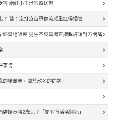
受害 網紅小玉涉案遭送辦
化？ 醫：沒打疫苗恐像流感重症得插管
孕婦當場嗆聲 男生不爽當場直接脫褲讓對方閉嘴
案
件事情
亂的順風車，關於改名的問題
酒店媽竟將2歲兒子「關廁所活活餓死」