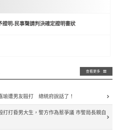
）
予證明-民事聲請判決確定證明書狀
證明-民事聲請判決確定證明書狀
勞工健康
n
查看更多
嘉瑜遭男友毆打 總統府說話了！
毆打打昏男大生，警方作為惹爭議 市警局長親自