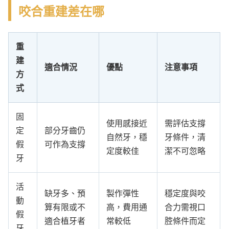
咬合重建差在哪
重
建
適合情況
優點
注意事項
方
式
固
使用感接近
需評估支撐
定
部分牙齒仍
自然牙，穩
牙條件，清
假
可作為支撐
定度較佳
潔不可忽略
牙
活
缺牙多、預
製作彈性
穩定度與咬
動
算有限或不
高，費用通
合力需視口
假
適合植牙者
常較低
腔條件而定
牙