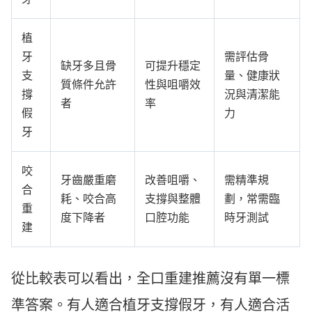
植
牙
需評估骨
缺牙多且骨
可提升穩定
支
量、健康狀
質條件允許
性與咀嚼效
撐
況與清潔能
者
率
假
力
牙
咬
牙齒嚴重磨
改善咀嚼、
需精準規
合
耗、咬合高
支撐與整體
劃，常需臨
重
度下降者
口腔功能
時牙測試
建
從比較表可以看出，全口重建推薦沒有單一標
準答案。有人適合植牙支撐假牙，有人適合活