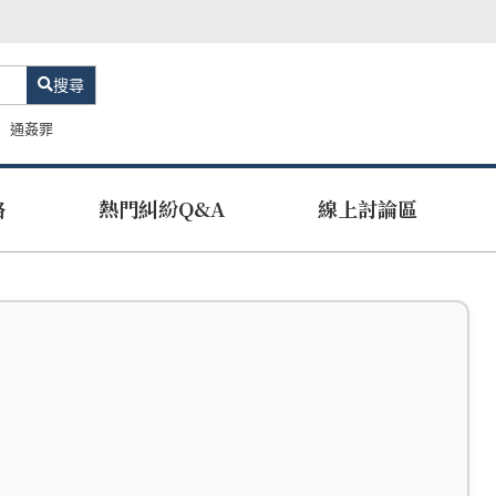
搜尋
通姦罪
路
熱門糾紛Q&A
線上討論區