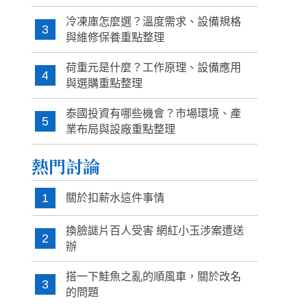
冷凍庫怎麼選？溫度需求、設備規格
3
與維修保養重點整理
荷重元是什麼？工作原理、設備應用
4
與選購重點整理
泰國投資有哪些機會？市場環境、產
5
業布局與設廠重點整理
熱門討論
1
關於扣薪水這件事情
換臉謎片百人受害 網紅小玉涉案遭送
2
辦
搭一下鮭魚之亂的順風車，關於改名
3
的問題