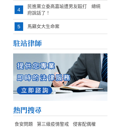
民進黨立委高嘉瑜遭男友毆打 總統
4
府說話了！
5
馬籍女大生命案
駐站律師
熱門搜尋
食安問題
第三級疫情警戒
侵害配偶權