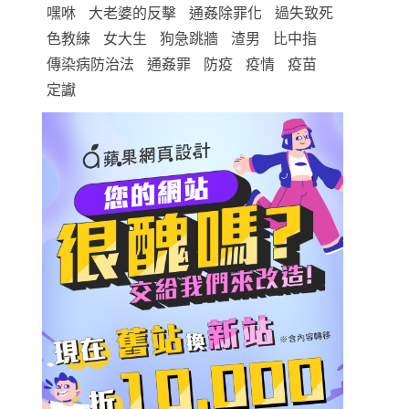
嘿咻
大老婆的反擊
通姦除罪化
過失致死
色教練
女大生
狗急跳牆
渣男
比中指
傳染病防治法
通姦罪
防疫
疫情
疫苗
定讞