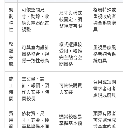
規
可依空間尺
格局特殊或
尺寸與樣式
劃
寸、動線、收
重視收納者
較固定，調
彈
納與電器配置
適合系統廚
整幅度有限
性
調整
具
整
樣式選擇較
可與室內設計
重視居家風
體
受限，較難
風格整合，視
格者適合系
美
完全貼合空
覺一致性較高
統廚具
感
間風格
施
需丈量、設
急用或短期
工
計、報價、製
可較快購買
需求者可考
時
作與安裝，時
與安裝
慮現成廚具
間
間較長
費
依材質、尺
預算有限者
通常較容易
用
寸、五金、檯
可先選現成
掌握基本預
範
面與設備不同
或基本款系