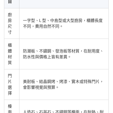
目
廚
房
一字型、L 型、中島型或大型廚房，櫃體長度
尺
不同，費用自然不同。
寸
櫃
體
防潮板、不鏽鋼、發泡板等材質，在耐用度、
材
防水性與價格上皆有差異。
質
門
片
美耐板、結晶鋼烤、烤漆、實木或特殊門片，
選
會影響視覺與預算。
擇
檯
面
人造石、石英石、不鏽鋼等檯面，在耐熱、耐