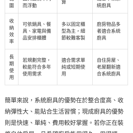
算
圍
而浮動
統廚具
收
可依鍋具、餐
多以固定櫃
廚房物品多
納
具、家電與備
型為主，細
者適合系統
效
品安排櫃體
節較難客製
廚具
率
長
若規劃完整，
適合需求單
自住房屋、
期
較能符合多年
純或短期使
老屋翻新適
使
使用需求
用
合系統廚具
用
簡單來說，系統廚具的優勢在於整合度高、收
納彈性大、能貼合生活習慣；現成廚具的優勢
則是快速、單純、費用較好掌握。若你正在裝