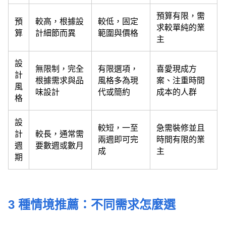
預算有限，需
預
較高，根據設
較低，固定
求較單純的業
算
計細節而異
範圍與價格
主
設
無限制，完全
有限選項，
喜愛現成方
計
根據需求與品
風格多為現
案、注重時間
風
味設計
代或簡約
成本的人群
格
設
較短，一至
急需裝修並且
計
較長，通常需
兩週即可完
時間有限的業
週
要數週或數月
成
主
期
3 種情境推薦：不同需求怎麼選