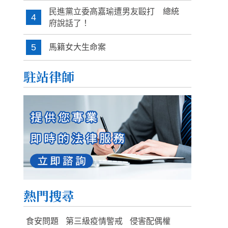
民進黨立委高嘉瑜遭男友毆打 總統
4
府說話了！
5
馬籍女大生命案
駐站律師
熱門搜尋
食安問題
第三級疫情警戒
侵害配偶權