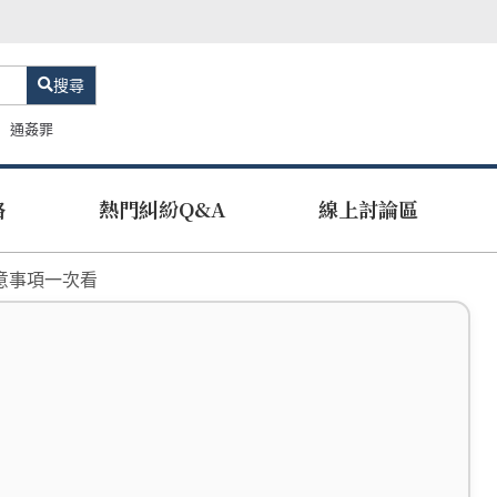
搜尋
通姦罪
路
熱門糾紛Q&A
線上討論區
意事項一次看