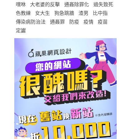
嘿咻
大老婆的反擊
通姦除罪化
過失致死
色教練
女大生
狗急跳牆
渣男
比中指
傳染病防治法
通姦罪
防疫
疫情
疫苗
定讞