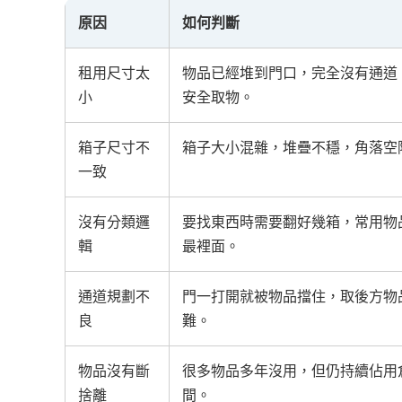
原因
如何判斷
租用尺寸太
物品已經堆到門口，完全沒有通道
小
安全取物。
箱子尺寸不
箱子大小混雜，堆疊不穩，角落空
一致
沒有分類邏
要找東西時需要翻好幾箱，常用物
輯
最裡面。
通道規劃不
門一打開就被物品擋住，取後方物
良
難。
物品沒有斷
很多物品多年沒用，但仍持續佔用
捨離
間。