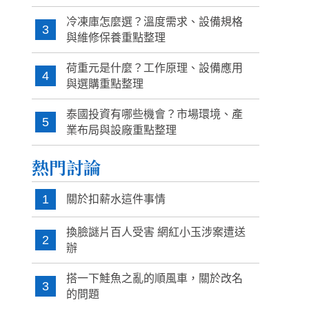
冷凍庫怎麼選？溫度需求、設備規格
3
與維修保養重點整理
荷重元是什麼？工作原理、設備應用
4
與選購重點整理
泰國投資有哪些機會？市場環境、產
5
業布局與設廠重點整理
熱門討論
1
關於扣薪水這件事情
換臉謎片百人受害 網紅小玉涉案遭送
2
辦
搭一下鮭魚之亂的順風車，關於改名
3
的問題