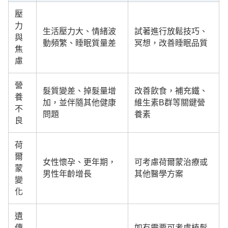
壓
力
生活壓力大、情緒波
試著進行放鬆技巧、
與
動頻繁、睡眠質量差
冥想，改善睡眠品質
焦
慮
營
髮質變差、掉髮量增
改善飲食，補充鐵、
養
加，並伴隨其他健康
維生素B群等關鍵營
不
問題
養素
良
荷
爾
女性懷孕、更年期，
可考慮荷爾蒙治療或
蒙
男性年齡增長
其他醫學方案
變
化
遺
傳
如有需要可考慮植髮