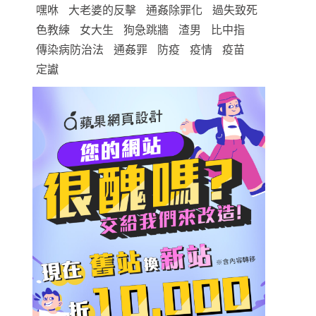
嘿咻
大老婆的反擊
通姦除罪化
過失致死
色教練
女大生
狗急跳牆
渣男
比中指
傳染病防治法
通姦罪
防疫
疫情
疫苗
定讞