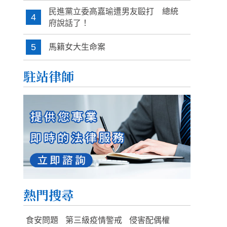
民進黨立委高嘉瑜遭男友毆打 總統
4
府說話了！
5
馬籍女大生命案
駐站律師
熱門搜尋
食安問題
第三級疫情警戒
侵害配偶權