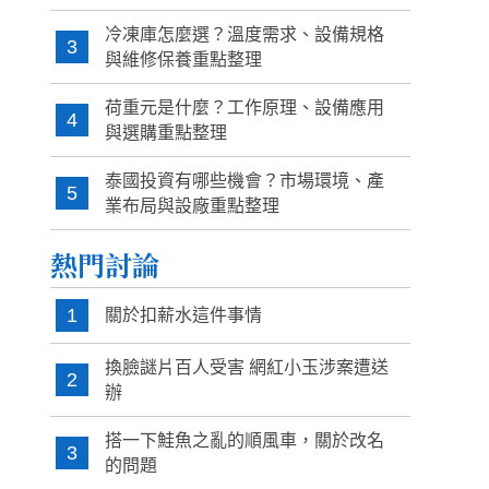
冷凍庫怎麼選？溫度需求、設備規格
3
與維修保養重點整理
荷重元是什麼？工作原理、設備應用
4
與選購重點整理
泰國投資有哪些機會？市場環境、產
5
業布局與設廠重點整理
熱門討論
1
關於扣薪水這件事情
換臉謎片百人受害 網紅小玉涉案遭送
2
辦
搭一下鮭魚之亂的順風車，關於改名
3
的問題