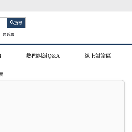
搜尋
通姦罪
路
熱門糾紛Q&A
線上討論區
案