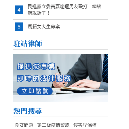
民進黨立委高嘉瑜遭男友毆打 總統
4
府說話了！
5
馬籍女大生命案
駐站律師
熱門搜尋
食安問題
第三級疫情警戒
侵害配偶權