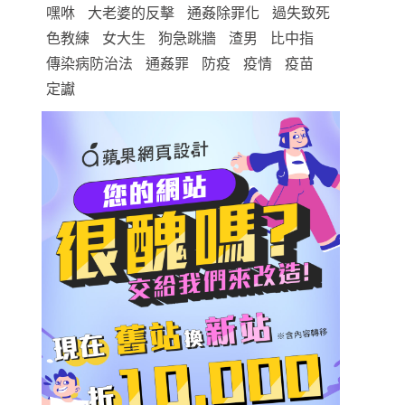
嘿咻
大老婆的反擊
通姦除罪化
過失致死
色教練
女大生
狗急跳牆
渣男
比中指
傳染病防治法
通姦罪
防疫
疫情
疫苗
定讞