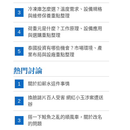
冷凍庫怎麼選？溫度需求、設備規格
3
與維修保養重點整理
荷重元是什麼？工作原理、設備應用
4
與選購重點整理
泰國投資有哪些機會？市場環境、產
5
業布局與設廠重點整理
熱門討論
1
關於扣薪水這件事情
換臉謎片百人受害 網紅小玉涉案遭送
2
辦
搭一下鮭魚之亂的順風車，關於改名
3
的問題