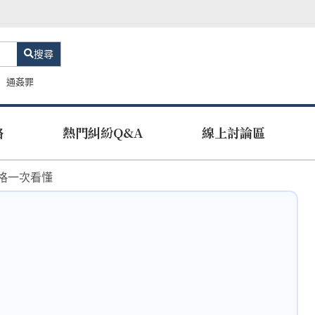
搜尋
通姦罪
路
熱門糾紛Q&A
線上討論區
格一次看懂