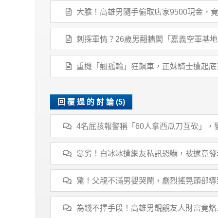
大膽！高雄男隨手偷取店家9500現金，
刺探軍情？26歲男翻牆闖「嘉義空軍基
重機「翹孤輪」狂飆車，正妹騎士遭起底
回 覆 過 的 討 論 (5)
4名屁孩報警稱「60人拿西瓜刀互砍」
惡劣！白冰冰遭網友私訊恐嚇，被逮竟發
驚！父親不滿男嬰哭鬧，劇烈搖晃頭部導
為錢不擇手段！高雄男覬覦友人財富竟烙