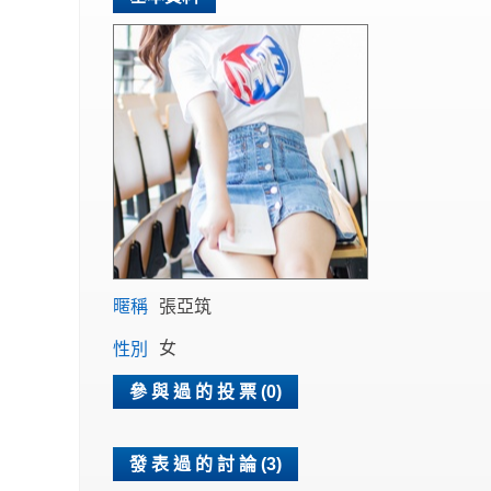
暱稱
張亞筑
性別
女
參 與 過 的 投 票 (0)
發 表 過 的 討 論 (3)