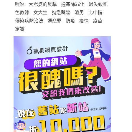
嘿咻
大老婆的反擊
通姦除罪化
過失致死
色教練
女大生
狗急跳牆
渣男
比中指
傳染病防治法
通姦罪
防疫
疫情
疫苗
定讞