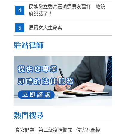
民進黨立委高嘉瑜遭男友毆打 總統
4
府說話了！
5
馬籍女大生命案
駐站律師
熱門搜尋
食安問題
第三級疫情警戒
侵害配偶權