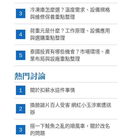
冷凍庫怎麼選？溫度需求、設備規格
3
與維修保養重點整理
荷重元是什麼？工作原理、設備應用
4
與選購重點整理
泰國投資有哪些機會？市場環境、產
5
業布局與設廠重點整理
熱門討論
1
關於扣薪水這件事情
換臉謎片百人受害 網紅小玉涉案遭送
2
辦
搭一下鮭魚之亂的順風車，關於改名
3
的問題