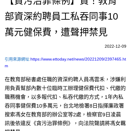
【貪污治罪條例】貪！教育
部資深約聘員工私吞同事10
萬元健保費，遭聲押禁見
2022-12-09
引用來源網址:
https://www.ettoday.net/news/20221209/2397465.ht
m
在教育部秘書處任職的資深約聘人員馮雲禾，涉嫌利
用負責幫部內數十位臨時工辦理健保費代扣、代繳的
職務機會，以多報代扣、私吞代繳的方式，1年內私
吞同事健保費10多萬元，台北地檢署8日指揮廉政署
搜索馮女在教育部的辦公室等2處，檢察官9日凌晨
訊後依違反《貪污治罪條例》，向法院聲請將馮女羈