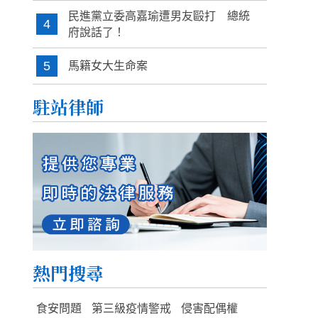
民進黨立委高嘉瑜遭男友毆打 總統
4
府說話了！
5
馬籍女大生命案
駐站律師
熱門搜尋
食安問題
第三級疫情警戒
侵害配偶權