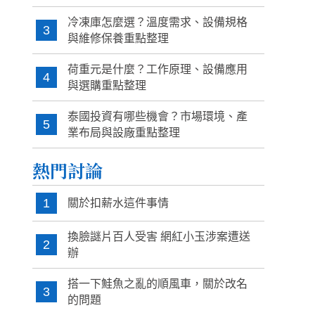
冷凍庫怎麼選？溫度需求、設備規格
3
與維修保養重點整理
荷重元是什麼？工作原理、設備應用
4
與選購重點整理
泰國投資有哪些機會？市場環境、產
5
業布局與設廠重點整理
熱門討論
1
關於扣薪水這件事情
換臉謎片百人受害 網紅小玉涉案遭送
2
辦
搭一下鮭魚之亂的順風車，關於改名
3
的問題