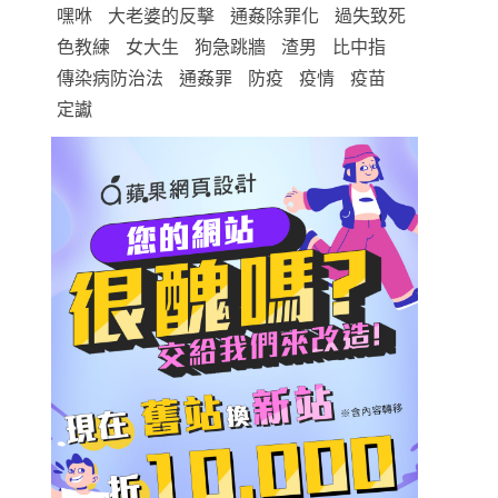
嘿咻
大老婆的反擊
通姦除罪化
過失致死
色教練
女大生
狗急跳牆
渣男
比中指
傳染病防治法
通姦罪
防疫
疫情
疫苗
定讞