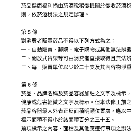
菸品健康福利捐由菸酒稅稽徵機關於徵收菸酒
則，依菸酒稅法之規定辦理。
第 5 條
對消費者販賣菸品不得以下列方式為之：
一、自動販賣、郵購、電子購物或其他無法辨
二、開放式貨架等可由消費者直接取得且無法
三、每一販賣單位以少於二十支及其內容物淨
第 6 條
菸品、品牌名稱及菸品容器加註之文字及標示
健康或危害輕微之文字及標示。但本法修正前
菸品容器最大外表正反面積明顯位置處，應以
標示面積不得小於該面積百分之三十五。
前項標示之內容、面積及其他應遵行事項之辦