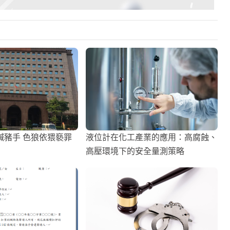
鹹豬手 色狼依猥褻罪
液位計在化工產業的應用：高腐蝕、
高壓環境下的安全量測策略