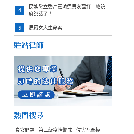
民進黨立委高嘉瑜遭男友毆打 總統
4
府說話了！
5
馬籍女大生命案
駐站律師
熱門搜尋
食安問題
第三級疫情警戒
侵害配偶權