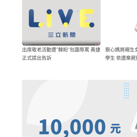
出席敬老活動遭"韓粉"包圍辱罵 黃捷
狠心媽將親生
正式提出告訴
學生 依遺棄屍