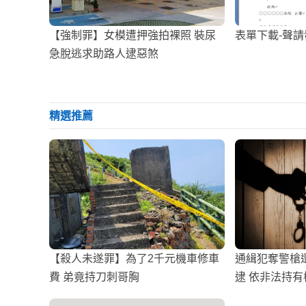
【強制罪】女模遭押強拍裸照 裝尿
表單下載-聲
急脫逃求助路人逮惡煞
精選推薦
【殺人未遂罪】為了2千元機車修車
通緝犯奪警槍
費 弟竟持刀刺哥胸
逮 依非法持有