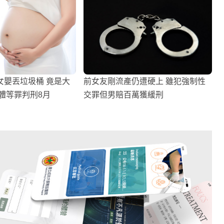
女嬰丟垃圾桶 竟是大
前女友剛流產仍遭硬上 雖犯強制性
體等罪判刑8月
交罪但男賠百萬獲緩刑