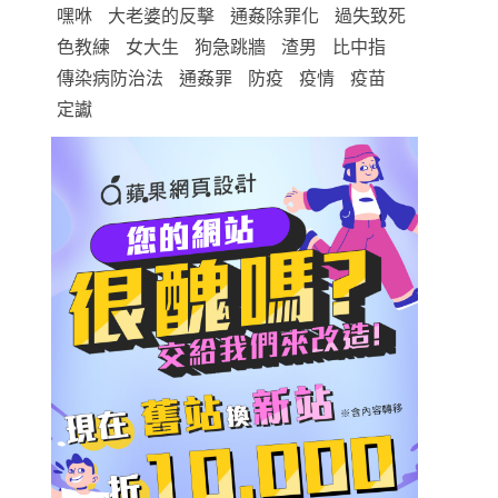
嘿咻
大老婆的反擊
通姦除罪化
過失致死
色教練
女大生
狗急跳牆
渣男
比中指
傳染病防治法
通姦罪
防疫
疫情
疫苗
定讞