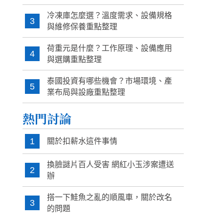
冷凍庫怎麼選？溫度需求、設備規格
3
與維修保養重點整理
荷重元是什麼？工作原理、設備應用
4
與選購重點整理
泰國投資有哪些機會？市場環境、產
5
業布局與設廠重點整理
熱門討論
1
關於扣薪水這件事情
換臉謎片百人受害 網紅小玉涉案遭送
2
辦
搭一下鮭魚之亂的順風車，關於改名
3
的問題