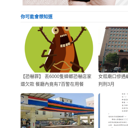
你可能會想知道
【恐嚇罪】 丟6000隻蟑螂恐嚇店家
女逛廟口慘遇
還欠款 餐廳內竟有7百警在用餐
判刑3月