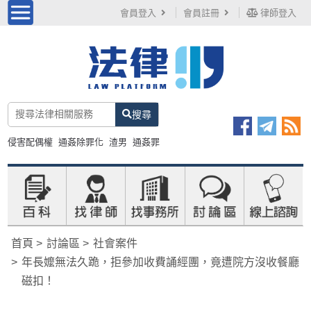
會員登入
會員註冊
律師登入
搜尋
侵害配偶權
通姦除罪化
渣男
通姦罪
首頁
討論區
社會案件
年長嬤無法久跪，拒參加收費誦經團，竟遭院方沒收餐廳
磁扣！