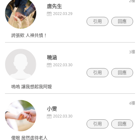
2樓
唐先生
2022.03.29
引用
回應
誇張欸 人神共憤！
3樓
曉涵
2022.03.30
引用
回應
嗚嗚 讓我想起我阿嬤
4樓
小雯
2022.03.30
引用
回應
傻眼 居然虐待老人