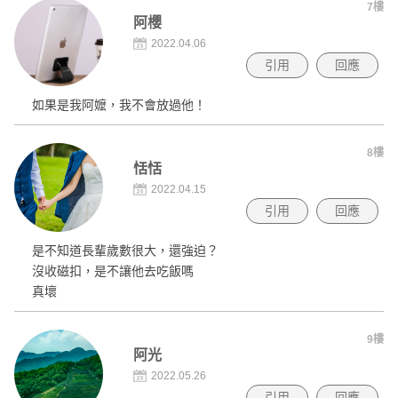
7樓
阿櫻
2022.04.06
引用
回應
如果是我阿嬤，我不會放過他！
8樓
恬恬
2022.04.15
引用
回應
是不知道長輩歲數很大，還強迫？
沒收磁扣，是不讓他去吃飯嗎
真壞
9樓
阿光
2022.05.26
引用
回應