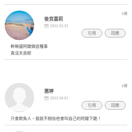
5樓
後宮嘉莉
2022.03.31
引用
回應
幹嘛逼阿嬤做這種事
真沒天良欸
6樓
惠婷
2022.04.01
引用
回應
只會欺負人，我就不相信他會叫自己的阿嬤下跪！