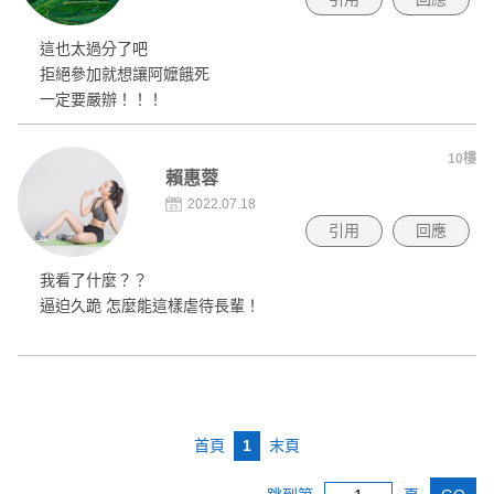
這也太過分了吧
拒絕參加就想讓阿嬤餓死
一定要嚴辦！！！
10樓
賴惠蓉
2022.07.18
引用
回應
我看了什麼？？
逼迫久跪 怎麼能這樣虐待長輩！
首頁
1
末頁