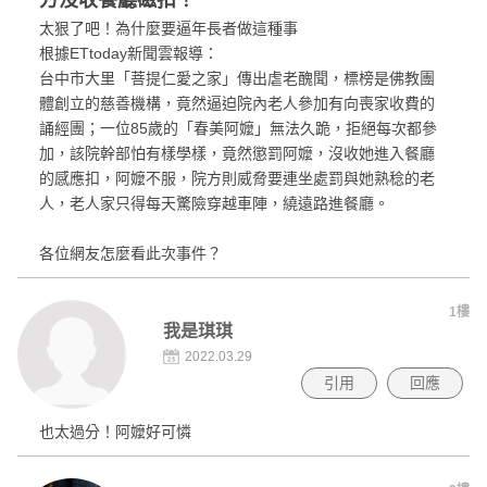
太狠了吧！為什麼要逼年長者做這種事
根據ETtoday新聞雲報導：
台中市大里「菩提仁愛之家」傳出虐老醜聞，標榜是佛教團
體創立的慈善機構，竟然逼迫院內老人參加有向喪家收費的
誦經團；一位85歲的「春美阿嬤」無法久跪，拒絕每次都參
加，該院幹部怕有樣學樣，竟然懲罰阿嬤，沒收她進入餐廳
的感應扣，阿嬤不服，院方則威脅要連坐處罰與她熟稔的老
人，老人家只得每天驚險穿越車陣，繞遠路進餐廳。
各位網友怎麼看此次事件？
1樓
我是琪琪
2022.03.29
引用
回應
也太過分！阿嬤好可憐