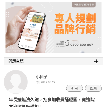
小仙子
2022.03.29
引用
回應
年長嬤無法久跪，拒參加收費誦經團，竟遭院
方沒收餐廳磁扣！