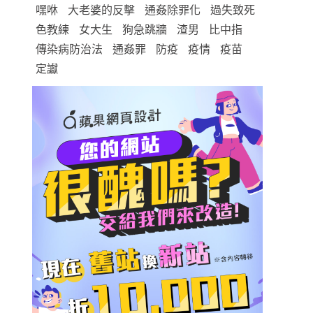
嘿咻
大老婆的反擊
通姦除罪化
過失致死
色教練
女大生
狗急跳牆
渣男
比中指
傳染病防治法
通姦罪
防疫
疫情
疫苗
定讞