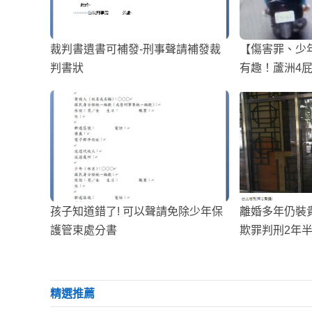
裁判書遺書可補發-刑事聲請補發裁
【傷害罪、少
判書狀
有趣！蘆洲4
「安全帽」沿
孩子知道錯了! 可以聲請免除少年保
離婚多年仍裝貴
護管束處分書
欺罪判刑2年
精選推薦