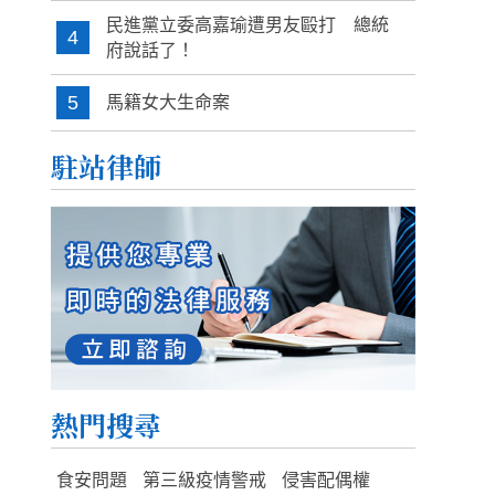
民進黨立委高嘉瑜遭男友毆打 總統
4
府說話了！
5
馬籍女大生命案
駐站律師
熱門搜尋
食安問題
第三級疫情警戒
侵害配偶權