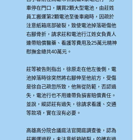
車停在門口，購買2顆大型電池，由莊姓
員工搬運第2顆電池至後車廂時，因疏於
注意紙箱底部破裂，致使電池掉落砸傷他
右腳骨折，請求莊和電池行江姓女負責人
連帶賠償醫藥、看護等費用及25萬元精神
慰撫金總共40萬元。
莊等被告則指出，徐原走在他左後側，電
池掉落時徐突然將右腳伸至他前方，受傷
是徐自己疏忽所致，他無從防範，否認過
失，電池行也不用連帶負損害賠償責任。
並說，縱認莊有過失，徐請求看護、交通
等款項，實在沒有必要。
高雄高分院合議庭法官開庭調查後，認為
莊搬運過程，未注意紙箱破裂，的確有過