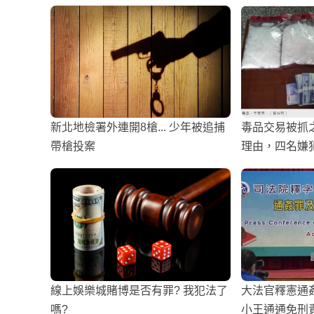
新北地檢署外連開8槍... 少年被追捕
毒品交易被抓
帶槍投案
理由，四名嫌
線上娛樂城賭博是否有罪? 我犯法了
大法官釋憲通姦
嗎?
小王通通免刑