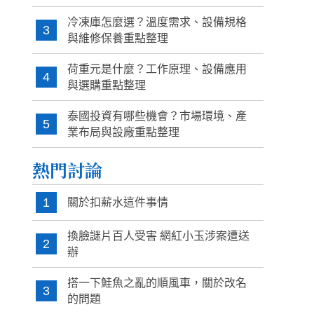
冷凍庫怎麼選？溫度需求、設備規格
3
與維修保養重點整理
荷重元是什麼？工作原理、設備應用
4
與選購重點整理
泰國投資有哪些機會？市場環境、產
5
業布局與設廠重點整理
熱門討論
1
關於扣薪水這件事情
換臉謎片百人受害 網紅小玉涉案遭送
2
辦
搭一下鮭魚之亂的順風車，關於改名
3
的問題