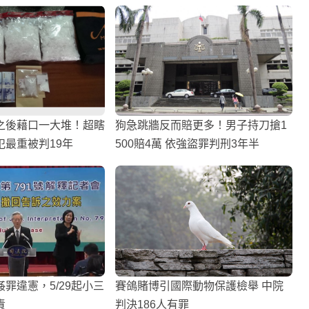
之後藉口一大堆！超瞎
狗急跳牆反而賠更多！男子持刀搶1
犯最重被判19年
500賠4萬 依強盜罪判刑3年半
罪違憲，5/29起小三
賽鴿賭博引國際動物保護檢舉 中院
責
判決186人有罪