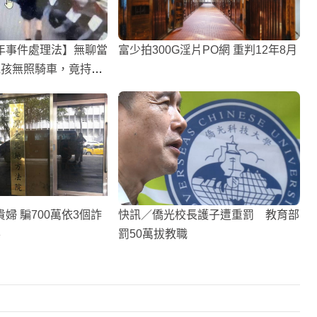
年事件處理法】無聊當
富少拍300G淫片PO網 重判12年8月
屁孩無照騎車，竟持
路砸學生
婦 騙700萬依3個詐
快訊／僑光校長護子遭重罰 教育部
半
罰50萬拔教職