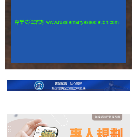
專業法律諮詢
www.russiamarryassociation.com