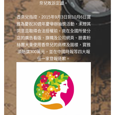
奈兒敗訴定讞。
香奈兒指控，2015年9月3日到10月6日寶
雅為慶祝30週年慶舉辦抽獎活動，未經其
同意且取得合法授權前，竟在全國所營分
店的廣告看版、旗幟及公司網頁、臉書粉
絲團大量使用香奈兒的商標及圖樣，寶雅
須賠償300萬元，並在中國時報等四大報
任一家登報道歉。