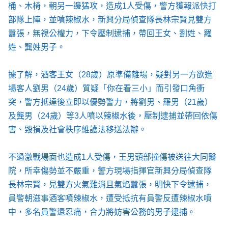
桶、木椅，朝另一邊猛攻，造成1人受傷，警方獲報派快打
部隊上陣，並噴辣椒水，新興分局偵查隊長林宗賢見雙方
囂張，無視公權力，下令壓制逮捕，帶回王女、劉姓、羅
姓、龔姓男子。
據了解，酒客王女（28歲）原準備離場，疑對另一方欲進
場客人劉男（24歲）質疑「你在看三小」而引發口角衝
突，警方抵達後立即以優勢警力，將劉男、羅男（21歲）
及龔男（24歲）等3人噴以辣椒水後，壓制逮捕並帶回依傷
害、毀損及社會秩序維護法移送法辦。
不過激戰場面也造成1人受傷，王男頭部撞傷被送往大同醫
院，所幸傷勢並不嚴重，警方現場指揮官新興分局偵查隊
長林宗賢，見雙方火氣難消且氣焰囂張，明快下令逮捕，
員警朝滋事酒客噴辣椒水，遭受抵抗有員警反遭辣椒水噴
中，多名員警還忍痛，合力將妨害公務的男子逮捕。