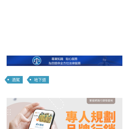
酒駕
地下道