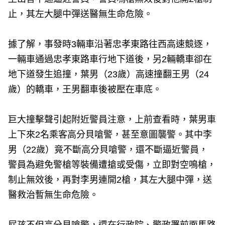
止，其左大腿中彈送醫無生命危險。
據了解，事發時3輛車沿著忠孝東路往西高速競逐，
一輛車通過忠孝東路車行地下道後，另2輛轎車卻在
地下道發生追撞，葉男（23歲）高速撞翻王男（24
歲）的轎車，王男翻車後被壓在車底。
巨大撞擊聲引起附近警員注意，上前查看時，葉男車
上下來2名乘客高分貝嗆警，甚至意圖襲警。其中李
男（22歲）竟不斷高分貝嗆警，還不斷逼近警員，
警員為避免警槍等裝備遭搶或受傷，立即對空鳴槍，
制止無效後，再對李男連開2槍，其左大腿中彈，送
醫救治暫無生命危險。