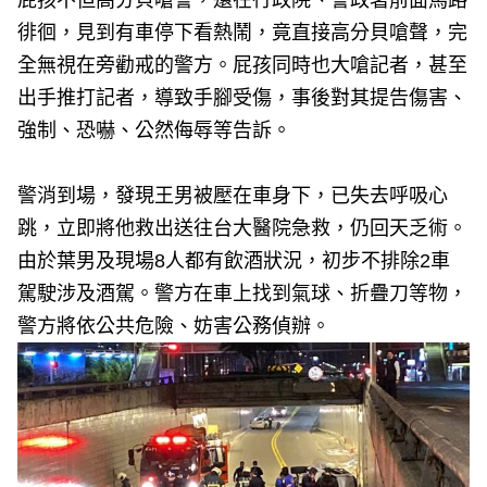
屁孩不但高分貝嗆警，還在行政院、警政署前面馬路
徘徊，見到有車停下看熱鬧，竟直接高分貝嗆聲，完
全無視在旁勸戒的警方。屁孩同時也大嗆記者，甚至
出手推打記者，導致手腳受傷，事後對其提告傷害、
強制、恐嚇、公然侮辱等告訴。
警消到場，發現王男被壓在車身下，已失去呼吸心
跳，立即將他救出送往台大醫院急救，仍回天乏術。
由於葉男及現場8人都有飲酒狀況，初步不排除2車
駕駛涉及酒駕。警方在車上找到氣球、折疊刀等物，
警方將依公共危險、妨害公務偵辦。