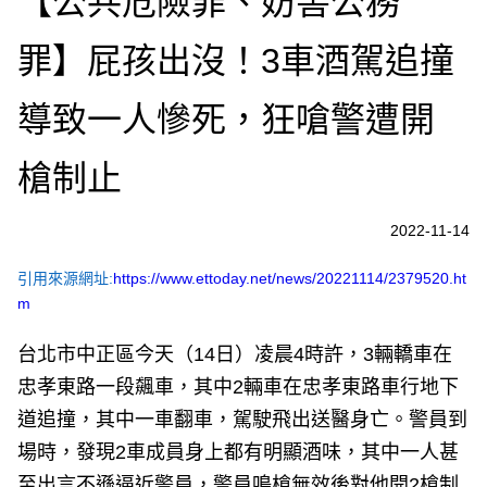
【公共危險罪、妨害公務
罪】屁孩出沒！3車酒駕追撞
導致一人慘死，狂嗆警遭開
槍制止
2022-11-14
引用來源網址:
https://www.ettoday.net/news/20221114/2379520.ht
m
台北市中正區今天（14日）凌晨4時許，3輛轎車在
忠孝東路一段飆車，其中2輛車在忠孝東路車行地下
道追撞，其中一車翻車，駕駛飛出送醫身亡。警員到
場時，發現2車成員身上都有明顯酒味，其中一人甚
至出言不遜逼近警員，警員鳴槍無效後對他開2槍制