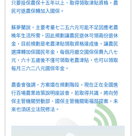
只要投保農保十五年以上、取得領取津貼資格，農
民可退農保轉加入國保。
蘇夢蘭說，主要考量七二五六元可能不足因應老農
晚年生活所需，因此規劃讓農民退休可領兩份退休
金，目前規劃是老農津貼領取資格達成後，讓農民
選擇轉加保國民年金，每個月繳交國保保費九八七
元，六十五歲後不僅可領取老農津貼，也可以領取
每月三六二八元國保年金。
農委會強調，方案還在規劃階段，現在正在全國進
行百場農業政策說明座談會，若取得共識，將向勞
保主管機關勞動部、國保主管機關衛福部提案，未
來也須送立法院修法。