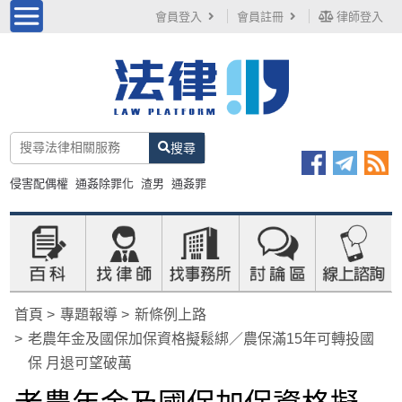
會員登入
會員註冊
律師登入
搜尋
侵害配偶權
通姦除罪化
渣男
通姦罪
首頁
專題報導
新條例上路
老農年金及國保加保資格擬鬆綁／農保滿15年可轉投國
保 月退可望破萬