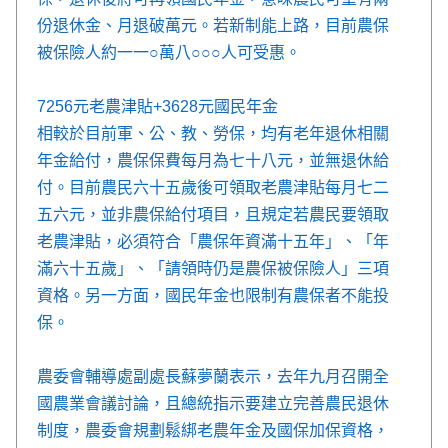
份退休金、月退破萬元。若新制能上路，目前農保
被保險人約一一○萬八○○○人可受惠。
7256元老農津貼+3628元國民年金
相較於目前軍、公、教、勞保，均有老年退休相關
年金給付，農保保費每月為七十八元，並無退休給
付。目前農民六十五歲後可領取老農津貼每月七二
五六元，並非農保給付項目，且規定若農民要領取
老農津貼，必須符合「農保年資滿十五年」、「年
滿六十五歲」、「請領時仍是農保被保險人」三項
資格。另一方面，國民年金也限制有農保者不能投
保。
農委會輔導處副處長蘇夢蘭表示，去年九月召開全
國農業會議討論，且總統指示要建立完善農民退休
制度，農委會規劃鬆綁老農年金及國保加保資格，