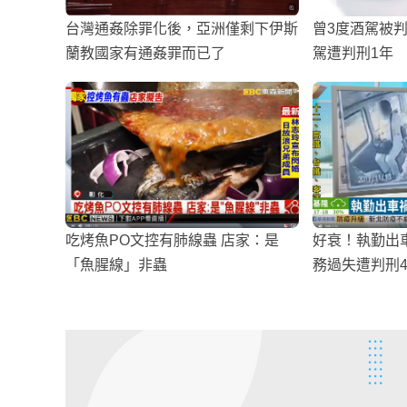
台灣通姦除罪化後，亞洲僅剩下伊斯
曾3度酒駕被判
蘭教國家有通姦罪而已了
駕遭判刑1年
吃烤魚PO文控有肺線蟲 店家：是
好衰！執勤出
「魚腥線」非蟲
務過失遭判刑