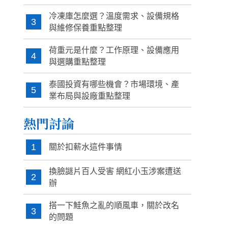
冷凍庫怎麼選？溫度需求、設備規格
3
與維修保養重點整理
荷重元是什麼？工作原理、設備應用
4
與選購重點整理
泰國投資有哪些機會？市場環境、產
5
業布局與設廠重點整理
熱門討論
1
關於扣薪水這件事情
換臉謎片百人受害 網紅小玉涉案遭送
2
辦
搭一下鮭魚之亂的順風車，關於改名
3
的問題