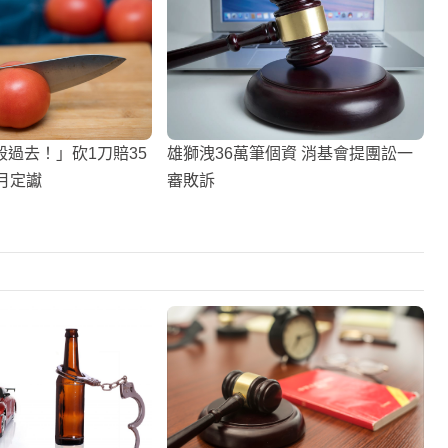
過去！」砍1刀賠35
雄獅洩36萬筆個資 消基會提團訟一
月定讞
審敗訴