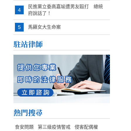
民進黨立委高嘉瑜遭男友毆打 總統
4
府說話了！
5
馬籍女大生命案
駐站律師
熱門搜尋
食安問題
第三級疫情警戒
侵害配偶權