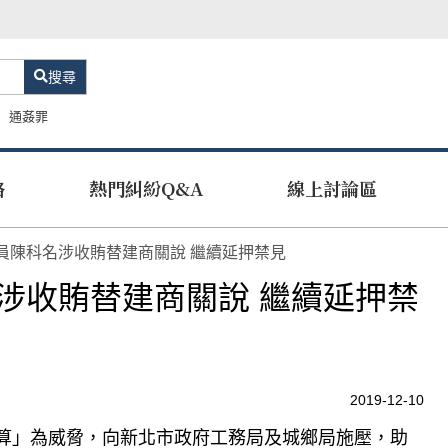
搜尋
通姦罪
路
熱門糾紛Q&A
線上討論區
員陳科名涉收賄替建商關說 繼續延押禁見
涉收賄替建商關說 繼續延押禁
2019-12-10
算」為威脅，向新北市政府工務局及城鄉局施壓，助