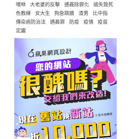
嘿咻
大老婆的反擊
通姦除罪化
過失致死
色教練
女大生
狗急跳牆
渣男
比中指
傳染病防治法
通姦罪
防疫
疫情
疫苗
定讞