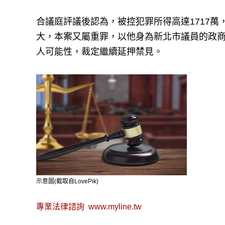
合議庭評議後認為，被控犯罪所得高達1717
大，本案又屬重罪，以他身為新北市議員的政
人可能性，裁定繼續延押禁見。
示意圖(截取自LovePik)
專業法律諮詢
www.myline.tw