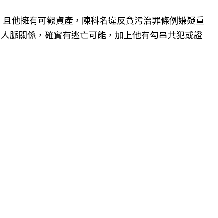
萬，且他擁有可觀資產，陳科名違反貪污治罪條例嫌疑重
商人脈關係，確實有逃亡可能，加上他有勾串共犯或證