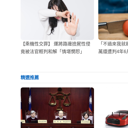
【乘機性交罪】 運將路邊撿屍性侵
「不過來我就殺
竟被法官輕判和解「情堪憫恕」
萬還遭判4年6
精選推薦