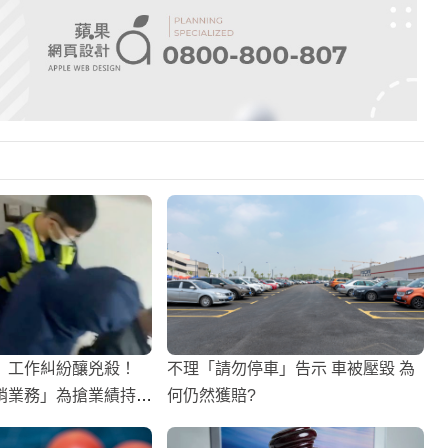
】工作糾紛釀兇殺！
不理「請勿停車」告示 車被壓毀 為
銷業務」為搶業績持刀
何仍然獲賠?