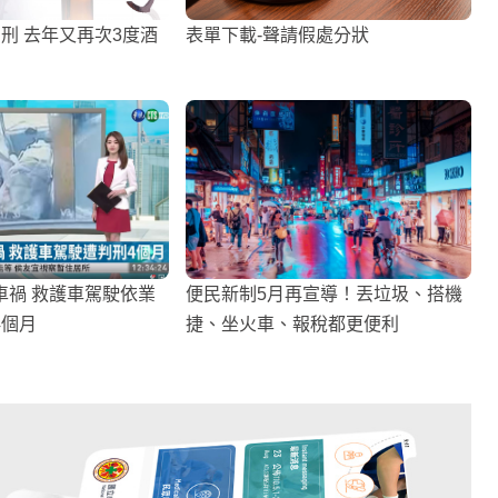
刑 去年又再次3度酒
表單下載-聲請假處分狀
車禍 救護車駕駛依業
便民新制5月再宣導！丟垃圾、搭機
4個月
捷、坐火車、報稅都更便利