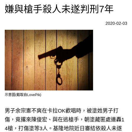
嫌與槍手殺人未遂判刑7年
2020-02-03
示意圖(截取自LovePik)
男子余宗憲不爽在卡拉OK歡唱時，被塗姓男子打
傷，竟撂來陳俊宏、與在逃槍手，朝塗藏匿處連轟1
4槍，打傷塗等3人。基隆地院近日審結依殺人未遂