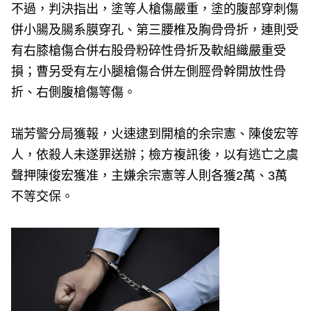
不過，判決指出，塗等人槍傷嚴重，塗的腹部穿刺傷
併小腸及腸系膜穿孔、第三腰椎及胸骨骨折，連則受
有右膝槍傷合併右股骨粉碎性骨折及軟組織嚴重受
損；曹另受有左小腿槍傷合併左側脛骨幹開放性骨
折、右側腹槍傷等傷。
瑞芳警分局獲報，火速逮到開槍的余宗憲、陳俊宏等
人，依殺人未遂罪送辦；檢方複訊後，以有逃亡之虞
聲押陳俊宏獲准，主嫌余宗憲等人則各獲2萬、3萬
不等交保。