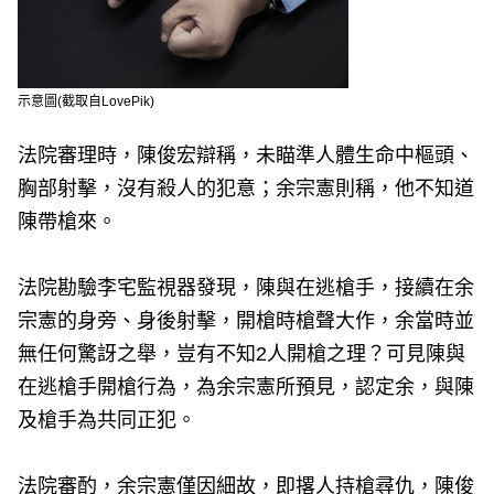
示意圖(截取自LovePik)
法院審理時，陳俊宏辯稱，未瞄準人體生命中樞頭、
胸部射擊，沒有殺人的犯意；余宗憲則稱，他不知道
陳帶槍來。
法院勘驗李宅監視器發現，陳與在逃槍手，接續在余
宗憲的身旁、身後射擊，開槍時槍聲大作，余當時並
無任何驚訝之舉，豈有不知2人開槍之理？可見陳與
在逃槍手開槍行為，為余宗憲所預見，認定余，與陳
及槍手為共同正犯。
法院審酌，余宗憲僅因細故，即撂人持槍尋仇，陳俊