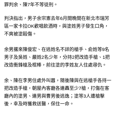
罪判余、陳7年不等徒刑。
判決指出，男子余宗憲去年6月間晚間在新北市瑞芳
區一家卡拉OK歡唱飲酒時，與塗姓男子發生口角，
不爽被塗毆傷。
余男撂來陳俊宏、在逃姓名不詳的槍手、俞姓等9名
男子及吳姓、嚴姓2名少年，分持2把改造手槍、1把
改造衝鋒槍及棍棒，前往塗的李姓友人住處尋仇。
余、陳在李男住處外叫囂，隨後陳與在逃槍手各持一
把改造手槍，朝屋內客廳各連轟至少7槍，打傷在客
廳內的塗男、連男與曹男後逃逸；塗等3人遭槍擊
後，幸及時獲救送醫，保住一命。