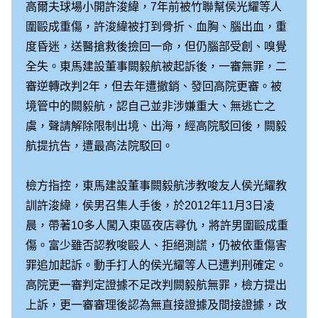
高爾夫球場小開許浚緯，7年前被竹聯幫侯光耀等人
圍毆成重傷，許浚緯被打到骨折、血胸、腦出血，重
度昏迷，送醫搶救後撿回一命，但仍腦部受創、嗅覺
全失。東馬建設董事闕毅航被起訴後，一審無罪，二
審逆轉改判2年，但去年遭撤銷、發回高院更審。被
境管中的闕毅航，認自己並非涉嫌重大、無逃亡之
虞，聲請解除限制出境、出海，經高院駁回後，闕毅
航提抗告，遭最高法院駁回。
檢方指控，東馬建設董事闕毅航涉教唆友人侯光耀教
訓許浚緯，侯男召集人手後，於2012年11月3日凌
晨，帶著10多人闖入東區夜店尋仇，將許男圍毆成重
傷。富少雖否認教唆毆人、拒絕測謊，仍被依重傷害
罪追加起訴。動手打人的侯光耀等人已遭判刑確定。
高院更一審判定證據不足改判闕毅航無罪，檢方提出
上訴，更一審審理後認為無直接證據及間接證據，改