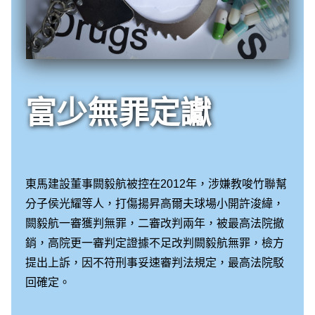
富少無罪定讞
東馬建設董事闕毅航被控在2012年，涉嫌教唆竹聯幫
分子侯光耀等人，打傷揚昇高爾夫球場小開許浚緯，
闕毅航一審獲判無罪，二審改判兩年，被最高法院撤
銷，高院更一審判定證據不足改判闕毅航無罪，檢方
提出上訴，因不符刑事妥速審判法規定，最高法院駁
回確定。