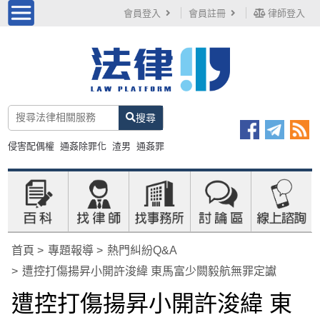
會員登入
會員註冊
律師登入
搜尋
侵害配偶權
通姦除罪化
渣男
通姦罪
首頁
專題報導
熱門糾紛Q&A
遭控打傷揚昇小開許浚緯 東馬富少闕毅航無罪定讞
遭控打傷揚昇小開許浚緯 東