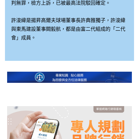
判無罪，檢方上訴，已被最高法院駁回確定。
許浚緯是揚昇高爾夫球場董事長許典雅獨子，許浚緯
與東馬建設董事闕毅航，都是由富二代組成的「二代
會」成員。