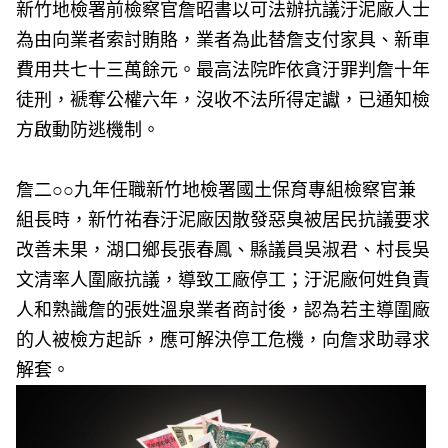
新竹地檢署前檢察官詹昭書以可法辦抗議汙泥廠人士
為由向業者索討賄賂，業者為此替詹支付家具、新車
費用共七十三萬餘元。最高法院昨依貪汙罪判詹十年
徒刑，褫奪公權六年，沒收不法所得定讞，已通知檢
方啟動防逃機制。
詹二○○九年任職新竹地檢署國土保育專組檢察官兼
組長時，新竹祐春汙泥廠因散發惡臭被居民抗議要求
改善未果，湖口鄉長張春鳳、縣議員吳淑君、村長吳
文清率人圍廠抗議，導致工廠停工；汙泥廠何姓負責
人和熟識詹的張姓溫泉業者商討後，認為若主導圍廠
的人被檢方起訴，應可解決停工危機，向詹求助尋求
解套。