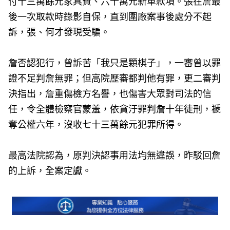
付十三萬餘元家具費、六十萬元新車款項。張在詹最
後一次取款時錄影自保，直到圍廠案事後處分不起
訴，張、何才發現受騙。
詹否認犯行，曾訴苦「我只是顆棋子」，一審曾以罪
證不足判詹無罪；但高院歷審都判他有罪，更二審判
決指出，詹重傷檢方名譽，也傷害大眾對司法的信
任，令全體檢察官蒙羞，依貪汙罪判詹十年徒刑，褫
奪公權六年，沒收七十三萬餘元犯罪所得。
最高法院認為，原判決認事用法均無違誤，昨駁回詹
的上訴，全案定讞。