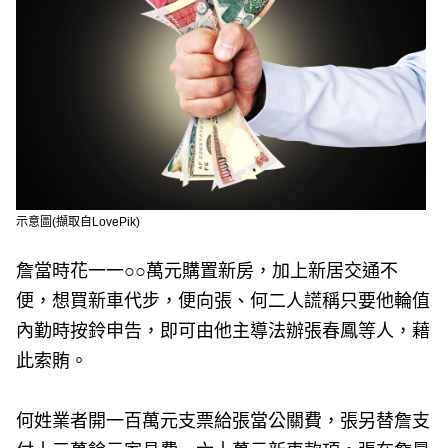
示意圖(擷取自LovePik)
詹當時花一一○○萬元購置新房，加上新居交通不
便，想買新車代步，便向張、何二人謊稱只要他輪值
內勤時按鈴申告，即可由他主導法辦張春鳳等人，藉
此索賄。
何姓業者開一百萬元支票給張當公關費，張另替詹支