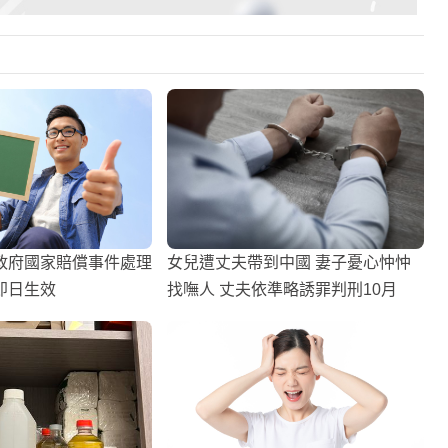
政府國家賠償事件處理
女兒遭丈夫帶到中國 妻子憂心忡忡
即日生效
找嘸人 丈夫依準略誘罪判刑10月