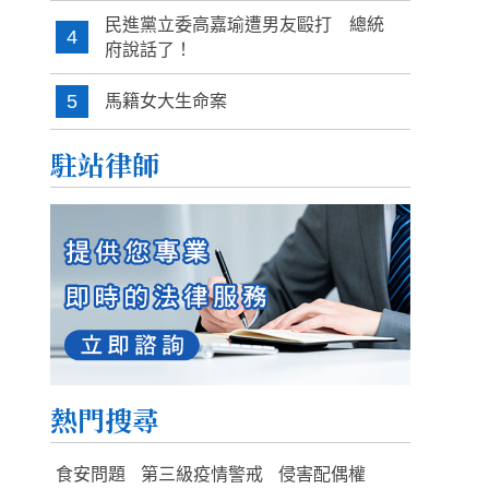
民進黨立委高嘉瑜遭男友毆打 總統
4
府說話了！
5
馬籍女大生命案
駐站律師
熱門搜尋
食安問題
第三級疫情警戒
侵害配偶權