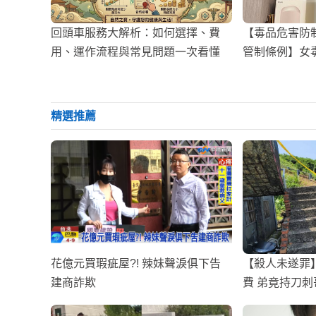
回頭車服務大解析：如何選擇、費
【毒品危害防
用、運作流程與常見問題一次看懂
管制條例】女
宮廟過爐，祈
精選推薦
花億元買瑕疵屋?! 辣妹聲淚俱下告
【殺人未遂罪
建商詐欺
費 弟竟持刀刺