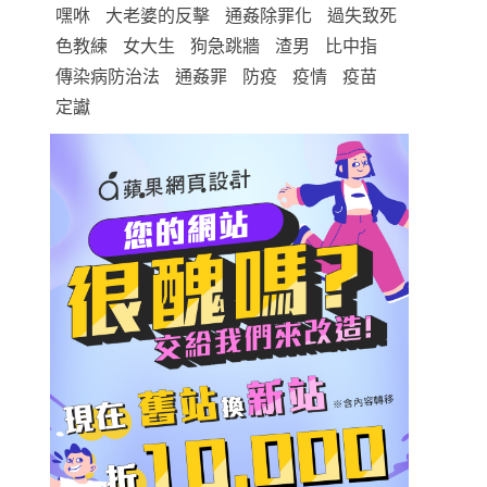
嘿咻
大老婆的反擊
通姦除罪化
過失致死
色教練
女大生
狗急跳牆
渣男
比中指
傳染病防治法
通姦罪
防疫
疫情
疫苗
定讞