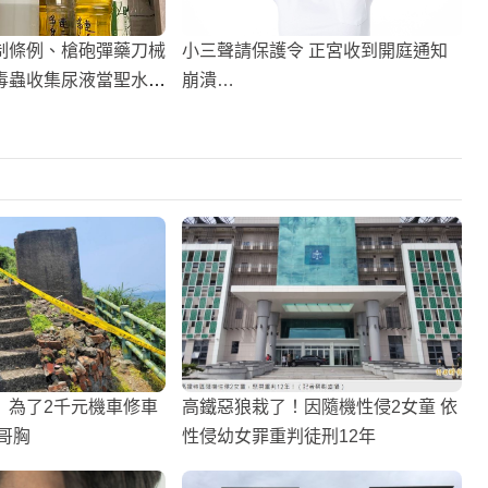
制條例、槍砲彈藥刀械
小三聲請保護令 正宮收到開庭通知
毒蟲收集尿液當聖水到
崩潰…
求陽轉陰！
】為了2千元機車修車
高鐵惡狼栽了！因隨機性侵2女童 依
哥胸
性侵幼女罪重判徒刑12年