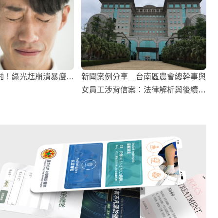
啪！綠光尪崩潰暴瘦…
新聞案例分享＿台南區農會總幹事與
女員工涉背信案：法律解析與後續影
響