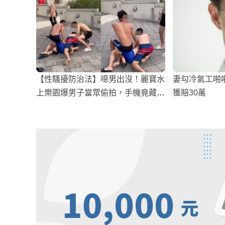
【性騷擾防治法】噁男出沒！麗寶水
妻勾冷氣工啪
上樂園爆男子當眾偷拍，手機竟藏有
獲賠30萬
大量「泳裝照」