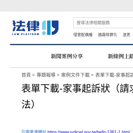
侵害配偶權
通姦除罪化
渣男
新聞案例分享
新條例上
首頁
專題報導
案例文件下載
表單下載-家事起
表單下載-家事起訴狀（請求
法）
引用來源網址:
https://www.judicial.gov.tw/tw/lp-1361-1.html