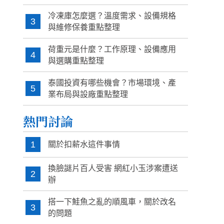
冷凍庫怎麼選？溫度需求、設備規格
3
與維修保養重點整理
荷重元是什麼？工作原理、設備應用
4
與選購重點整理
泰國投資有哪些機會？市場環境、產
5
業布局與設廠重點整理
熱門討論
1
關於扣薪水這件事情
換臉謎片百人受害 網紅小玉涉案遭送
2
辦
搭一下鮭魚之亂的順風車，關於改名
3
的問題