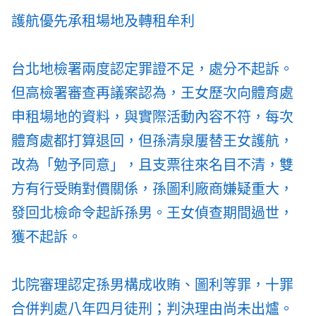
護航優先承租場地及轉租牟利
台北地檢署兩度認定罪證不足，處分不起訴。
但高檢署審查再議案認為，王女歷次向體育處
申租場地的資料，與實際活動內容不符，每次
體育處都打算退回，但孫清泉屢替王女護航，
改為「勉予同意」，且支票往來名目不清，雙
方有行受賄對價關係，孫圖利廠商嫌疑重大，
發回北檢命令起訴孫男。王女偵查期間過世，
獲不起訴。
北院審理認定孫男構成收賄、圖利等罪，十罪
合併判處八年四月徒刑；判決理由尚未出爐。