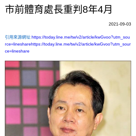
市前體育處長重判8年4月
2021-09-03
引用來源網址:
https://today.line.me/tw/v2/article/kwGvoo?utm_sou
rce=linesharehttps://today.line.me/tw/v2/article/kwGvoo?utm_sour
ce=lineshare