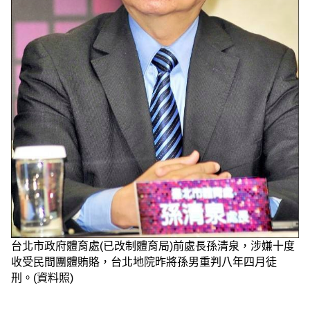
台北市政府體育處(已改制體育局)前處長孫清泉，涉嫌十度
收受民間團體賄賂，台北地院昨將孫男重判八年四月徒
刑。(資料照)