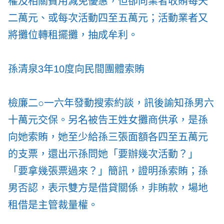
權及相關費用減免優惠，但卻向業者收賄每天
二萬元、或每次活動四至五萬元；活動業者又
將攤位轉租擺攤，抽成牟利。
孫清泉3年10度向民間團體索賄
檢廉二○一六年發動搜索約談，訊後諭知孫男六
十萬元交保。另名被告王姓女攤商供承，是孫
向她索賄，她至少給孫三張面額各四至五萬元
的支票，還出示孫問她「要辦幾次活動？」
「要拿幾張票過來？」簡訊，證明孫索賄；孫
男否認，表示雙方是借貸關係，非賄款，場地
租借是主管裁量權。