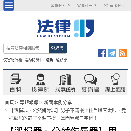
會員登入
會員註冊
律師登入
搜尋
侵害配偶權
通姦除罪化
渣男
通姦罪
首頁
專題報導
新聞案例分享
【毀損罪、公然侮辱罪】男子不滿樓上住戶噪音太吵，竟
把鄰居的鞋子全踢下樓，當面辱罵三字經！