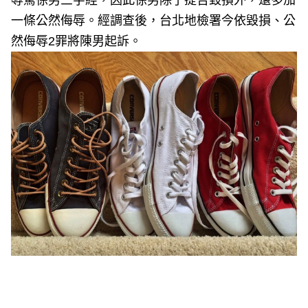
辱罵徐男三字經，因此徐男除了提告毀損外，還多加
一條公然侮辱。經調查後，台北地檢署今依毀損、公
然侮辱2罪將陳男起訴。