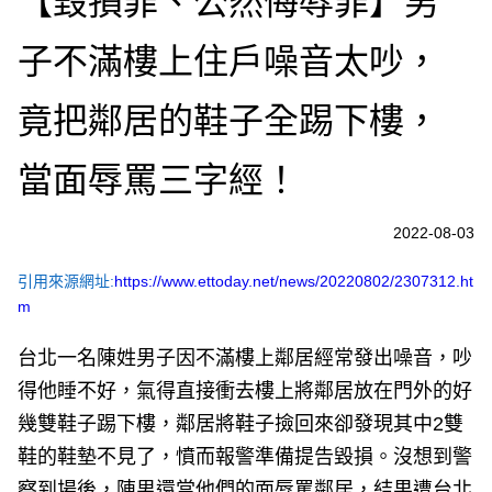
【毀損罪、公然侮辱罪】男
子不滿樓上住戶噪音太吵，
竟把鄰居的鞋子全踢下樓，
當面辱罵三字經！
2022-08-03
引用來源網址:
https://www.ettoday.net/news/20220802/2307312.ht
m
台北一名陳姓男子因不滿樓上鄰居經常發出噪音，吵
得他睡不好，氣得直接衝去樓上將鄰居放在門外的好
幾雙鞋子踢下樓，鄰居將鞋子撿回來卻發現其中2雙
鞋的鞋墊不見了，憤而報警準備提告毀損。沒想到警
察到場後，陳男還當他們的面辱罵鄰居，結果遭台北