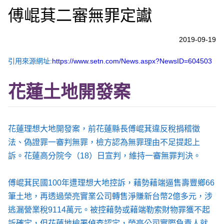
傅崐萁二審無罪定讞
2019-09-19
引用來源網址:
https://www.setn.com/News.aspx?NewsID=604503
花蓮土地開發案
花蓮理想大地開發案，前花蓮縣長傅崐萁違反稅捐稽徵
法、偽證罪一審判無罪，檢方認為無罪理由不足提起上
訴。花蓮高分院今（18）日宣判，維持一審無罪判決。
傅崐萁民國100年遭理想大地控訴，藉勢藉端逼售壽豐鄉66
筆土地，再透過榮亮實業公司轉售淨賺新台幣2億多元，涉
逃漏營業稅9114萬元。被控藉勢或藉端勒索財物罪獲不起
訴確定，但花蓮地檢署偵查認定，榮亮公司實際負責人就