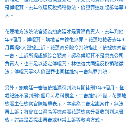
是傅崐萁，去年依違反稅捐稽徵法、偽證罪追加起訴傅等3
人。
花蓮地方法院法官認為鮑廣廷才是實際負責人，去年判他1
年6個月；傅崐萁、購地者林德復無罪。花蓮地檢署去年9
月再提8大證據上訴。花蓮高分院今判決指出，依據檢察官
一審、上訴所提證據綜合觀察，認為傅崐萁不是榮亮公司
負責人，也不足以認定傅崐萁、林德復共同違反稅捐稽徵
法；傅崐萁等3人偽證罪也同樣維持一審無罪判決。
另外，鮑廣廷一審被依逃漏稅判決有期徒刑1年6個月、登
載紀錄不實判刑2個月可易科罰金，二審維持不變。花蓮地
檢署主任檢察官陳旭華表示，本案為二審定讞案件，無法
再上訴；將會在台灣高等檢察署花蓮檢察分署收到判決書
後，討論是否提出再審或非常上訴等救濟方式。