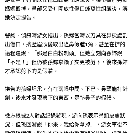
游女鼻子有開放性傷口蜂窩性組織炎。臉蛋被前男友
媽媽毀掉，鼻部又受有開放性傷口蜂窩性組織炎，讓
她決定提告。
警詢、偵訊時游女指出，孫婦當時以刀具在鼻樑處割
出傷口，擠壓眉頭後取出隆鼻假體1角，甚至在擠的
過程還說，「那是白白粉刺頭」但她立刻向孫婦說
「不是！」但仍被孫婦拿鑷子夾更被剪下，後來孫婦
才承認剪下的是假體。
挨告的孫婦坦承，有在兩眼中間、下巴、鼻頭施打針
劑，後來才發現剪下的東西，是墊鼻子的假體。
檢方根據2人對話紀錄發現，游向孫表示鼻頭皮膚狀
況，但孫回游說「你來，我給你拿掉」，游女事後不