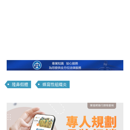
隆鼻假體
蜂窩性組織炎