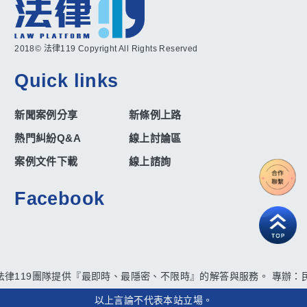
2018© 法律119 Copyright All Rights Reserved
Quick links
新聞案例分享
新條例上路
熱門糾紛Q&A
線上討論區
案例文件下載
線上諮詢
Facebook
法律119團隊提供『最即時、最隱密、不限時』的解答與服務。 專辦：民
以上言論不代表本站立場。