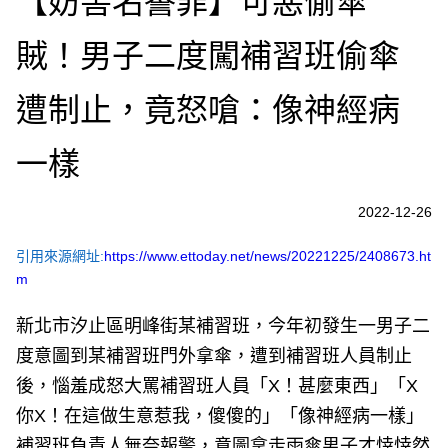
【妨害名譽罪】可惡偷傘
賊！男子二度闖補習班偷傘
遭制止，竟怒嗆：像神經病
一樣
2022-12-26
引用來源網址:
https://www.ettoday.net/news/20221225/2408673.ht
m
新北市汐止區明峰街某補習班，今年初發生一男子二
度意圖到某補習班門外拿傘，遭到補習班人員制止
後，惱羞成怒大罵補習班人員「X！甚麼東西」「X
你X！在這做生意惹我，傻傻的」「像神經病一樣」
補習班負責人無奈報警，意圖拿走雨傘男子才悻悻然