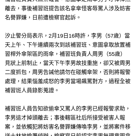
離去，事後補習班提告該名拿傘怪客辱罵人涉及妨害
名譽罪嫌，日前遭檢察官起訴。
汐止警分局表示，2月19日16時許，李男（57歲）當
天上午、下午連續兩次到該補習班、意圖拿取放置補
習桿外傘架區的雨傘，補習班負責人周男（55歲）
見狀上前制止，當天下午李男故技重施，卻又被周男
二度抓包，周男告誡他請勿在碰觸傘架，否則將報警
處理，結果惱羞成怒的李男當場飆罵對方，過程全被
補習班人員錄影蒐證。
補習班人員告知欲偷傘又罵人的李男已經報警求助，
李男這才掉頭離去；事後轄區社后所接受被害人報
案，並依觸犯將妨害名譽罪嫌傳喚李男，並將案件移