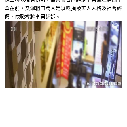
送士林地檢署偵辦，檢察官日前認定李男無理意圖拿
傘在前，又飆粗口罵人足以貶損被害人人格及社會評
價，依職權將李男起訴。