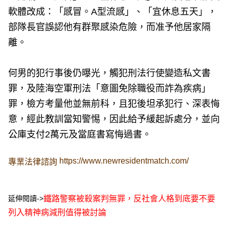
軟體改成：「感冒。A型流感」、「宜休息五天」，
部隊長官誤認他有群聚感染危險，而准予他居家隔
離。
何男的犯行事後仍曝光，觸犯刑法行使變造私文書
罪，及陸海空軍刑法「意圖免除職役而詐為疾病」
罪，檢方考量他並無前科，且犯後坦承犯行、深表悔
意，經此教訓當知警惕，因此給予緩起訴處分，並向
公庫支付2萬元及當庭書寫悔過書。
https://www.newresidentmatch.com/
專業法律諮詢
延伸閱讀->
鐵路警察被殺案判無罪，反社會人格到底要不要
列入精神病減刑值得被討論