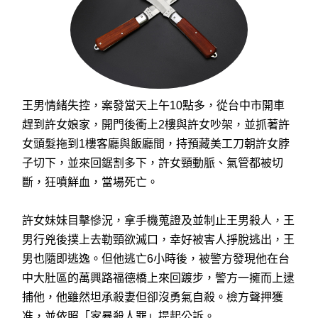
王男情緒失控，案發當天上午10點多，從台中市開車
趕到許女娘家，開門後衝上2樓與許女吵架，並抓著許
女頭髮拖到1樓客廳與飯廳間，持預藏美工刀朝許女脖
子切下，並來回鋸割多下，許女頸動脈、氣管都被切
斷，狂噴鮮血，當場死亡。
許女妹妹目擊慘況，拿手機蒐證及並制止王男殺人，王
男行兇後撲上去勒頸欲滅口，幸好被害人掙脫逃出，王
男也隨即逃逸。但他逃亡6小時後，被警方發現他在台
中大肚區的萬興路福德橋上來回踱步，警方一擁而上逮
捕他，他雖然坦承殺妻但卻沒勇氣自殺。檢方聲押獲
准，並依照「家暴殺人罪」提起公訴。