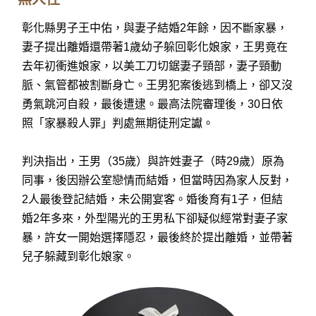
彰化縣男子王中佑，與妻子結婚2年餘，因不斷家暴，
妻子提出離婚還帶著1歲幼子躲回彰化娘家，王男竟在
去年初衝進娘家，以美工刀切鋸妻子頸部，妻子頸動
脈、氣管都被割斷身亡。王男犯案後逃到橋上，卻又沒
勇氣跳河自殺，最後遭逮。最高法院審理後，30日依
照「家暴殺人罪」判處無期徒刑定讞。
判決指出，王男（35歲）與許姓妻子（時29歲）原為
同事，後因辦公室戀情而結婚，但當時因為家人反對，
2人最後登記結婚，未公開宴客。婚後育有1子，但結
婚2年多來，外型陽光的王男私下卻疑似經常對妻子家
暴，許女一開始選擇隱忍，最後終於提出離婚，並帶著
兒子躲藏到彰化娘家。