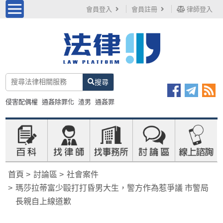
會員登入
會員註冊
律師登入
搜尋
侵害配偶權
通姦除罪化
渣男
通姦罪
首頁
討論區
社會案件
瑪莎拉蒂富少毆打打昏男大生，警方作為惹爭議 市警局
長親自上線道歉