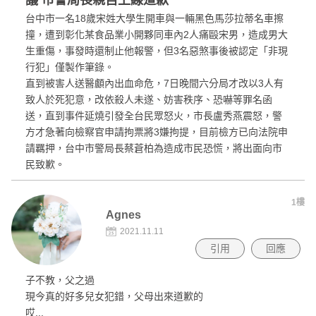
台中市一名18歲宋姓大學生開車與一輛黑色馬莎拉蒂名車擦
撞，遭到彰化某食品業小開夥同車內2人痛毆宋男，造成男大
生重傷，事發時還制止他報警，但3名惡煞事後被認定「非現
行犯」僅製作筆錄。
直到被害人送醫顱內出血命危，7日晚間六分局才改以3人有
致人於死犯意，改依殺人未遂、妨害秩序、恐嚇等罪名函
送，直到事件延燒引發全台民眾怒火，市長盧秀燕震怒，警
方才急著向檢察官申請拘票將3嫌拘提，目前檢方已向法院申
請羈押，台中市警局長蔡蒼柏為造成市民恐慌，將出面向市
民致歉。
1樓
Agnes
2021.11.11
引用
回應
子不教，父之過
現今真的好多兒女犯錯，父母出來道歉的
哎...