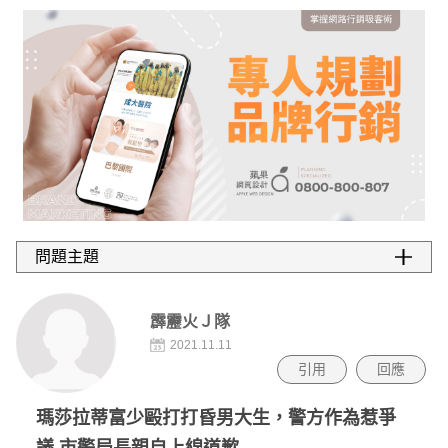
霹靂火Ｊ隊
2021.11.11
引用
回應
瑪莎拉蒂富少毆打打昏男大生，警方作為惹爭
議 市警局長親自上線道歉