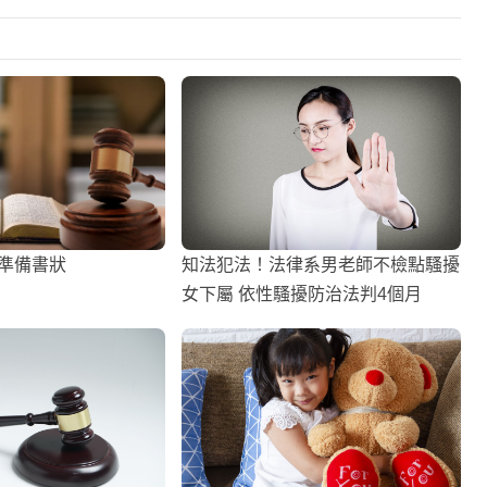
事準備書狀
知法犯法！法律系男老師不檢點騷擾
女下屬 依性騷擾防治法判4個月