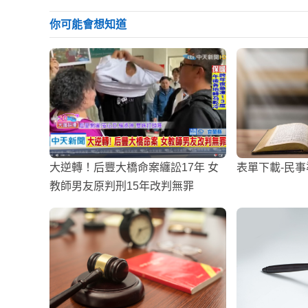
你可能會想知道
大逆轉！后豐大橋命案纏訟17年 女
表單下載-民
教師男友原判刑15年改判無罪