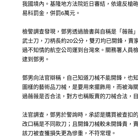
我國境內。基隆地方法院近日審結，依違反槍砲
易科罰金，併罰6萬元。
檢警調查發現，鄧男透過臉書與自稱是「薇薇」的
武士刀，刀柄長約20公分，雙刃均已開鋒，賣家並
過不知情的航空公司運到台灣來。關務署人員
逮到鄧男。
鄧男向法官辯稱，自己知道刀械不能開鋒，也
圖樣的藝術品刀械，是要用來擺飾用，而被海
過薇薇是否合法，對方也稱販賣的刀械合法，
法官調查，鄧男於警詢時，承認是購買被查扣
改口稱是不同款刀；且開鋒刀械較未開鋒貴，
該刀被查獲損失更為慘重，不符常理。