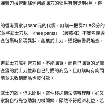
彈藥刀械管制條例判處購刀的鄧男有期徒刑4月，得
香港賣家以3800元的代價，訂購一把長71.5公分的
將武士刀以「Knee pants」（護膝褲）不實名義透
檢查包裹時發現異狀，起獲武士刀，通報航警局追查，
知道武士刀屬列管刀械，不能購買，而自己購買的是龍
關查獲的武士刀並非自己訂購的商品，且訂購時有詢問
目前並未收到商品也沒付款。
的武士刀款，但未開封，案件移送到法院審理時，卻又
賣家將自行先協助將刀械開鋒，顯然不符經濟利益，若