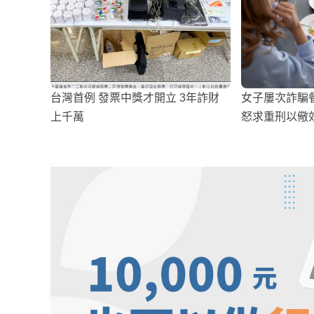
台灣首例 發票中獎才開立 3年詐財
女子屢次詐騙
上千萬
怒求重刑以儆