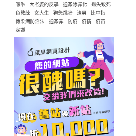
嘿咻
大老婆的反擊
通姦除罪化
過失致死
色教練
女大生
狗急跳牆
渣男
比中指
傳染病防治法
通姦罪
防疫
疫情
疫苗
定讞