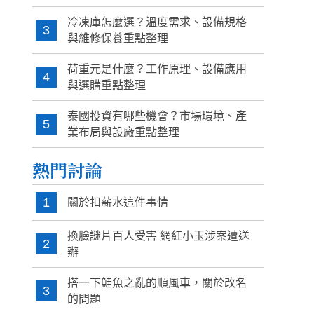
冷凍庫怎麼選？溫度需求、設備規格
3
與維修保養重點整理
荷重元是什麼？工作原理、設備應用
4
與選購重點整理
泰國投資有哪些機會？市場環境、產
5
業布局與設廠重點整理
熱門討論
1
關於扣薪水這件事情
換臉謎片百人受害 網紅小玉涉案遭送
2
辦
搭一下鮭魚之亂的順風車，關於改名
3
的問題