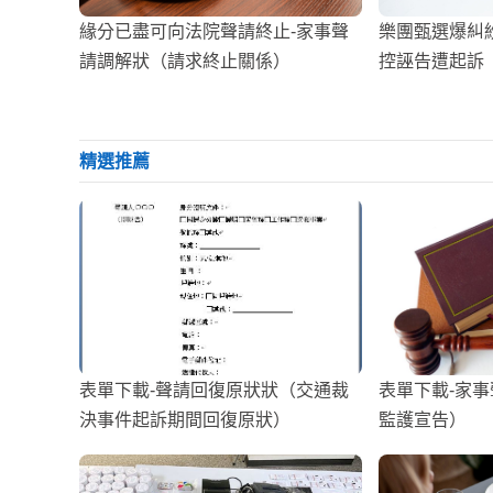
緣分已盡可向法院聲請終止-家事聲
樂團甄選爆糾
請調解狀（請求終止關係）
控誣告遭起訴
精選推薦
表單下載-聲請回復原狀狀（交通裁
表單下載-家
決事件起訴期間回復原狀）
監護宣告）