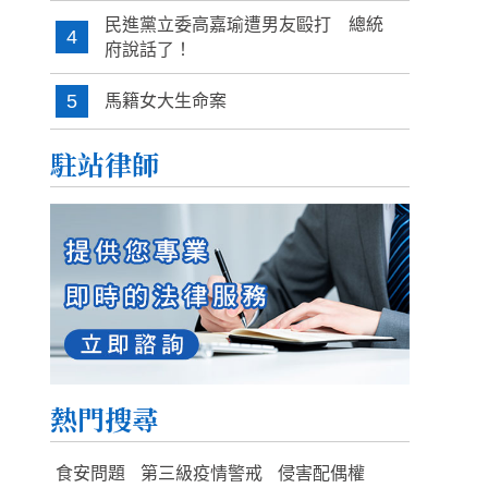
民進黨立委高嘉瑜遭男友毆打 總統
4
府說話了！
5
馬籍女大生命案
駐站律師
熱門搜尋
食安問題
第三級疫情警戒
侵害配偶權