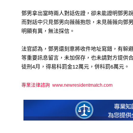
鄧男拿出當時兩人對話佐證，卻未能證明鄧男
而對話中只見鄧男向薇薇抱怨，未見薇薇向鄧
明顯有異，無法採信。
法官認為，鄧男還刻意將收件地址寫錯，有躲
等重要訊息留言，未加保存，也未請對方提供
徒刑4月，得易科罰金12萬元，併科罰6萬元。
專業法律諮詢
www.newresidentmatch.com