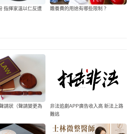
紛 指揮家溫以仁反遭
贍養費的用途有哪些限制？
事聲請狀（聲請變更為
非法追劇APP廣告收入高 新法上路
難逃