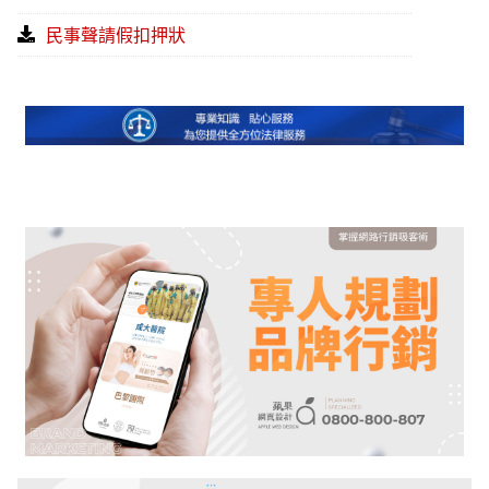
民事聲請假扣押狀