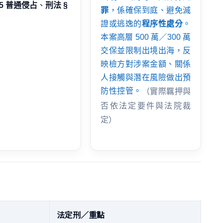
35 普通侵占
、
刑法 §
罪
，係確保到庭、避免滅
證或逃逸的
程序性處分
。
本案高層 500 萬／300 萬
交保並限制出境出海，反
映檢方對涉案金額、關係
人接觸與潛在風險做出預
防性控管。
（實際羈押與
否依法定要件與法院裁
定）
法定刑／重點