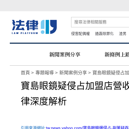
侵害配偶權
通姦除罪化
渣男
新聞案例分享
新條例上
首頁
專題報導
新聞案例分享
寶島眼鏡疑侵占
寶島眼鏡疑侵占加盟店營
律深度解析
引用來源網址:
tw.news.yahoo.com/寶島眼鏡爆侵占-副董疑吞