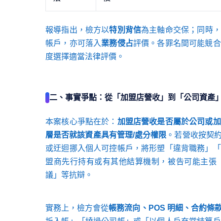
報導指出，檢方以
特別背信
為主軸命交保；同時，
帳戶，亦可落入
業務侵占
評價。各罪名間可能競合
度選擇適當法律評價。
二、事實爭點：從「加盟店營收」到「公司資產
本案核心爭點在於：
加盟店營收是否屬於公司或加
層是否就該資產具有管理/處分權限
。若營收按契
或迂迴挪入個人可控帳戶，將形塑「違背職務」「
盟商先行持有或有其他結算機制，被告可能主張
議」等抗辯。
實務上，檢方會從
帳務流向、POS 明細、合約條