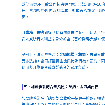
或侵占資產」致公司損害達門檻；法定刑 3–1
升。實務與學理仍就其構成（如損害額認定、職
高。
（業務）侵占
則從「持有關係被信賴化」切入：行
託人或所有人利益；身分加重（基於職務/業務）
量刑上，法院會整合：
金額規模、期間、被害人數
另涉洗錢，會再評量資金流與掩飾行為。最終，兩
範圍與想像競合或實質競合的處理方式。
五、加盟體系的合規風險：契約、金流與內控
加盟體系常採「總部對公收款—結算—撥返」模式
算流程
的內控尤為關鍵。風險點包括：
私設帳戶、