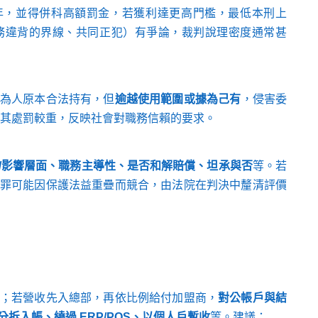
0 年，並得併科高額罰金，若獲利達更高門檻，最低本刑上
務違背的界線、共同正犯）有爭論，裁判說理密度通常甚
為人原本合法持有，但
逾越使用範圍或據為己有
，侵害委
使其處罰較重，反映社會對職務信賴的要求。
/影響層面、職務主導性、是否和解賠償、坦承與否
等。若
罪可能因保護法益重疊而競合，由法院在判決中釐清評價
；若營收先入總部，再依比例給付加盟商，
對公帳戶與結
分拆入帳、繞過 ERP/POS、以個人戶暫收
等。建議：