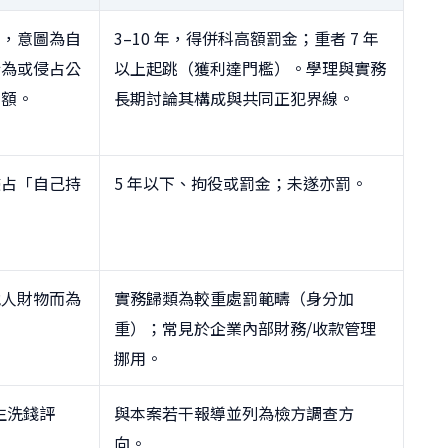
人，意圖為自
3–10 年，得併科高額罰金；重者 7 年
行為或侵占公
以上起跳（獲利達門檻）。學理與實務
金額。
長期討論其構成與共同正犯界線。
侵占「自己持
5 年以下、拘役或罰金；未遂亦罰。
他人財物而為
實務歸類為較重處罰範疇（身分加
重）；常見於企業內部財務/收款管理
挪用。
生洗錢評
與本案若干報導並列為檢方調查方
向。