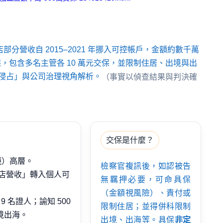
店部分營收自 2015–2021 年挪入可控帳戶，金額約數千萬
交保，包含多名主管各 10 萬元交保，並限制住居、出境與出
侵占」與公司治理視角解析。
（事實以偵查結果與判決確
交保是什麼？
鏡）高層。
檢察官複訊後，如認被告
加盟店營收」轉入個人可
無羈押必要，可命具保
（金額視風險）、責付或
9 名證人；諭知 500
限制住居；並得併科限制
出境出海。
出境、出海等。具保
非定