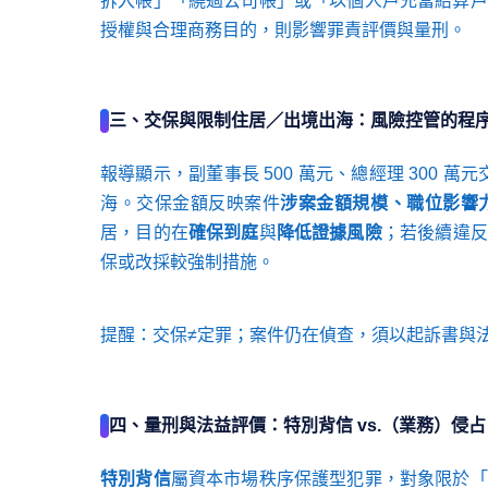
拆入帳」「繞過公司帳」或「以個人戶充當結算戶
授權與合理商務目的，則影響罪責評價與量刑。
三、交保與限制住居／出境出海：風險控管的程
報導顯示，副董事長 500 萬元、總經理 300 萬
海。交保金額反映案件
涉案金額規模、職位影響
居，目的在
確保到庭
與
降低證據風險
；若後續違反
保或改採較強制措施。
提醒：交保≠定罪；案件仍在偵查，須以起訴書與
四、量刑與法益評價：特別背信 vs.（業務）侵占
特別背信
屬資本市場秩序保護型犯罪，對象限於「