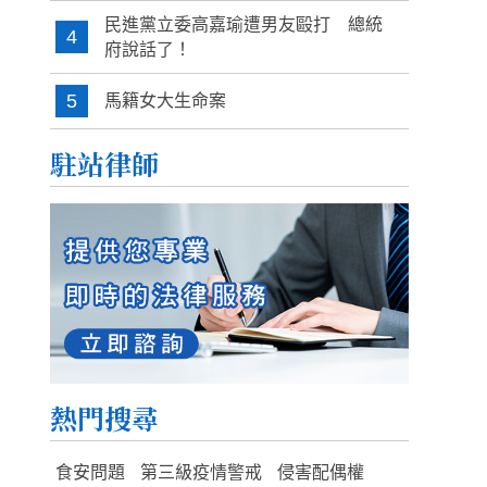
民進黨立委高嘉瑜遭男友毆打 總統
4
府說話了！
5
馬籍女大生命案
駐站律師
熱門搜尋
食安問題
第三級疫情警戒
侵害配偶權