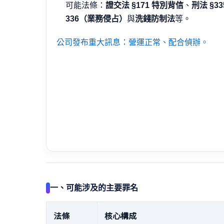
可能法條：
證交法 §171 特別背信
、
刑法 §3
336（業務侵占）
與
洗錢防制法
等。
公司發布重大訊息：營運正常、配合偵辦。
一、可能涉及的主要罪名
法條
核心構成