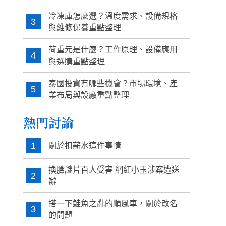
冷凍庫怎麼選？溫度需求、設備規格
3
與維修保養重點整理
荷重元是什麼？工作原理、設備應用
4
與選購重點整理
泰國投資有哪些機會？市場環境、產
5
業布局與設廠重點整理
熱門討論
1
關於扣薪水這件事情
換臉謎片百人受害 網紅小玉涉案遭送
2
辦
搭一下鮭魚之亂的順風車，關於改名
3
的問題