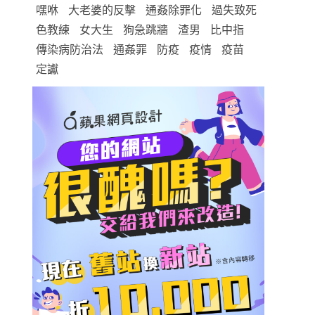
嘿咻
大老婆的反擊
通姦除罪化
過失致死
色教練
女大生
狗急跳牆
渣男
比中指
傳染病防治法
通姦罪
防疫
疫情
疫苗
定讞