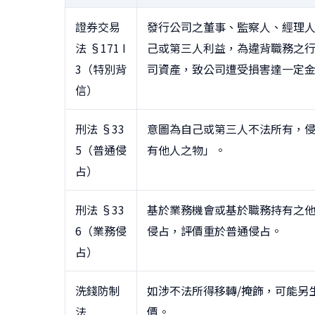
證券交易
發行公司之董事、監察人、經理
法 §171 I
己或第三人利益，為違背職務之
3（特別背
司資產，致公司遭受損害達一定
信）
刑法 §33
意圖為自己或第三人不法所有，
5（普通侵
有他人之物」。
占）
刑法 §33
基於業務機會或基於職務持有之
6（業務侵
侵占，評價重於普通侵占。
占）
洗錢防制
如涉不法所得移轉/掩飾，可能另
法
價。