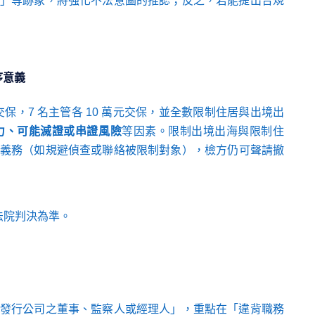
」等跡象，將強化不法意圖的推認；反之，若能提出合規
序意義
元交保，7 名主管各 10 萬元交保，並全數限制住居與出境出
力、可能滅證或串證風險
等因素。限制出境出海與限制住
義務（如規避偵查或聯絡被限制對象），檢方仍可聲請撤
法院判決為準。
發行公司之董事、監察人或經理人」，重點在「違背職務