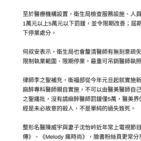
至於醫療機構設置，衛生局檢查服務設施、人員
1萬元以上5萬元以下罰鍰，並令限期改善；屆
下停業處分。
何叔安表示，衛生局也會釐清醫師有無刻意疏
限制執業範圍、限期停業，最重可吊銷醫師執
律師李之聖補充，衛福部從今年元旦起就實施
麻醉專科醫師親自實施，不可以由醫美醫師自
之聖痛批，沒有請麻醉醫師罰鍰僅5萬，醫美界
經是未必故意的殺人，不是單純的過失致死。
整形名醫陳威宇與妻子沈怡岒近年常上電視節目
傳》、《Melody 瘋時尚》，臉書粉絲頁更