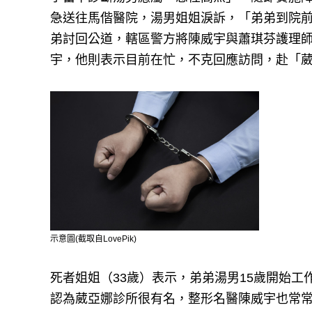
急送往馬偕醫院，湯男姐姐淚訴，「弟弟到院
弟討回公道，轄區警方將陳威宇與蕭琪芬護理
宇，他則表示目前在忙，不克回應訪問，赴「
示意圖(截取自LovePik)
死者姐姐（33歲）表示，弟弟湯男15歲開始
認為葳亞娜診所很有名，整形名醫陳威宇也常