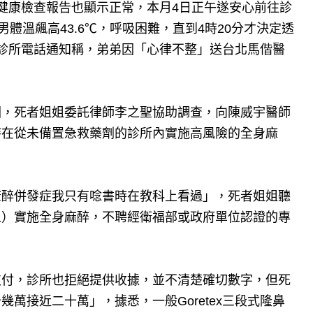
健康檢查報告也顯示正常，本月4日正午遂安心前往診
體溫飆高43.6℃，呼吸困難，直到4時20分才決定透
診所電話通知稱，弟弟因「心律不整」送台北馬偕醫
因，死者姐姐委託律師李之聖協助調查，向陳威宇醫師
持在從未備置急救藥劑的診所內實施高風險的全身麻
麻醉併發症我只有唸書時在教科上看過」，死者姐姐聽
姐）實施全身麻醉，不聘經衛福部或政府單位認證的專
支付，診所也拒絕提供收據，並不清楚確切數字，但死
萬接近二十萬」，據悉，一般Goretex三段式隆鼻