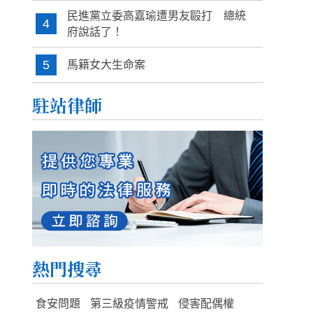
民進黨立委高嘉瑜遭男友毆打 總統
4
府說話了！
5
馬籍女大生命案
駐站律師
熱門搜尋
食安問題
第三級疫情警戒
侵害配偶權