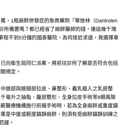
1瓶麻醉併發症的急救藥劑『單挫林（Dantrolen
美診所備置嗎？都已經省了麻醉醫師的錢，連這幾千塊
車程不到5分鐘的國泰醫院，為何捨近求遠，竟選擇車
日已向衛生局同仁派案，將前往診所了解是否符合包括
相關規定。
、中臉部與臉頸部拉皮、鼻整形、義乳植入之乳房整
千毫升之抽脂、腹部整形、全身拉皮手術等8類風險
規範醫療機構施行前揭手術時，若為全身麻醉或重度鎮
如果是中度或輕度鎮靜麻醉，則須有受麻醉鎮靜訓練之
罰鍰。