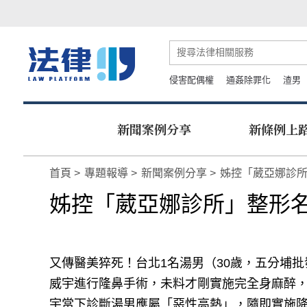
侵害配偶權
通姦除罪化
渣男
新聞案例分享
新條例上
首頁
專題報導
新聞案例分享
姊控「葳亞娜診
姊控「葳亞娜診所」整形
又傳醫美猝死！台北1名湯男（30歲，五分埔
威宇進行隆鼻手術，未料才剛實施完全身麻醉，竟
宇當下診斷湯男應屬「惡性高熱」，隨即實施