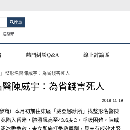
搜尋
通姦罪
路
熱門糾紛Q&A
線上討論區
所」整形名醫陳威宇：為省錢害死人
名醫陳威宇：為省錢害死人
2019-11-19
批發商）本月初前往東區「葳亞娜診所」找整形名醫陳
陷入昏迷，體溫飆高至43.6度C，呼吸困難，陳威
降溫冰敷急救，未立即施打急救藥劑，見未有成效才緊