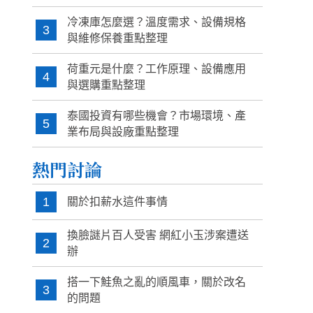
冷凍庫怎麼選？溫度需求、設備規格
3
與維修保養重點整理
荷重元是什麼？工作原理、設備應用
4
與選購重點整理
泰國投資有哪些機會？市場環境、產
5
業布局與設廠重點整理
熱門討論
1
關於扣薪水這件事情
換臉謎片百人受害 網紅小玉涉案遭送
2
辦
搭一下鮭魚之亂的順風車，關於改名
3
的問題