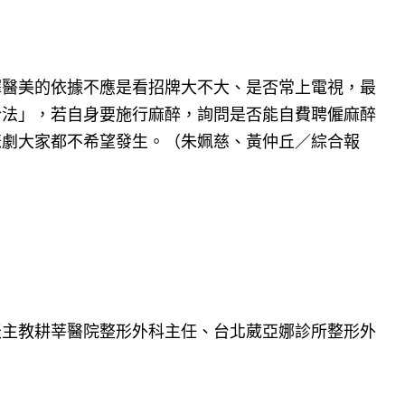
擇醫美的依據不應是看招牌大不大、是否常上電視，最
合法」，若自身要施行麻醉，詢問是否能自費聘僱麻醉
悲劇大家都不希望發生。（朱姵慈、黃仲丘／綜合報
天主教耕莘醫院整形外科主任、台北葳亞娜診所整形外