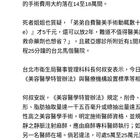
的手術費用大約落在14至18萬間。
死者姐姐也質疑，「弟弟自費醫美手術動輒數十萬，
e）』才5千元，還可以放2年，難道不值得醫
救命藥劑也想省？」，且葳亞娜診所附近有1間
程25分鐘的台北馬偕醫院。
台北市衛生局醫事管理科科長何叔安表示，今
《美容醫學特管辦法》與醫療機構設置標準等
何叔安說，《美容醫學特管辦法》規定，削骨
形、脂肪抽取量達一千五百毫升或總抽出量達五
性高之美容醫學手術，明定施術醫師資格，並
靜之靜脈注射麻醉，應由麻醉專科醫師執行；
另一名醫師在場。倘若違法，可處5萬至25萬元