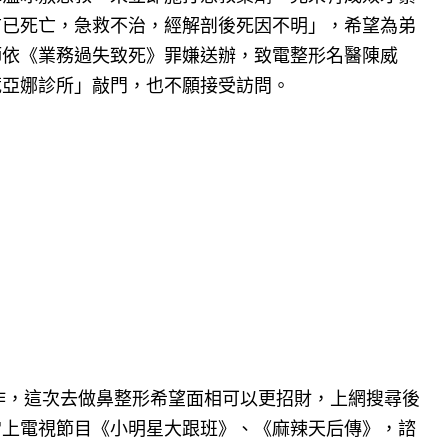
前已死亡，急救不治，經解剖後死因不明」，希望為弟
師依《業務過失致死》罪嫌送辦，致電整形名醫陳威
葳亞娜診所」敲門，也不願接受訪問。
工作，這次去做鼻整形希望面相可以更招財，上網搜尋後
常上電視節目《小明星大跟班》、《麻辣天后傳》，諮