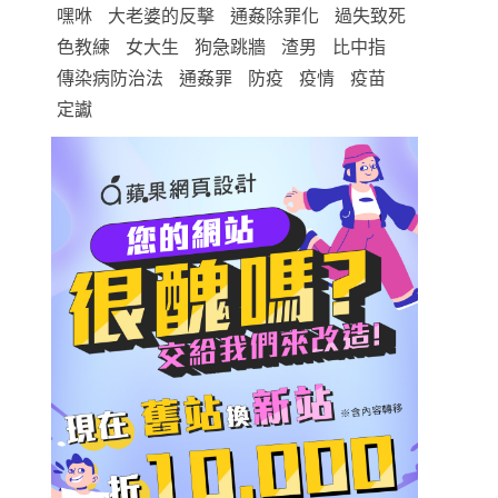
嘿咻
大老婆的反擊
通姦除罪化
過失致死
色教練
女大生
狗急跳牆
渣男
比中指
傳染病防治法
通姦罪
防疫
疫情
疫苗
定讞