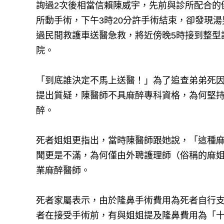
詢過2次後相當信賴陳威宇，先前與診所配合的
所動手術，下午3時20分許手術結束，卻發現湯男
過民間救護車送醫急救，將近傍晚5時接到整型
院。
「到底誰決定不馬上送醫！」為了追查弟弟死
提出質疑，陳醫師不具麻醉專科資格，為何堅
醉。
死者姐姐更指出，當時陳醫師跟她說，「這種
聞更是不滿，為何僅由外聘護理師（俗稱的麻
業麻醉醫師。
死者家屬表示，由於隆鼻手術費用為死者自行
者在接受手術前，有與姐姐提及隆鼻費用為「十幾