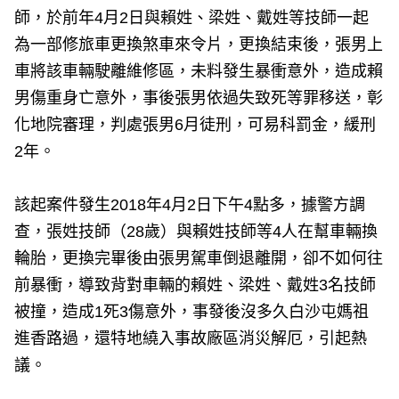
師，於前年4月2日與賴姓、梁姓、戴姓等技師一起
為一部修旅車更換煞車來令片，更換結束後，張男上
車將該車輛駛離維修區，未料發生暴衝意外，造成賴
男傷重身亡意外，事後張男依過失致死等罪移送，彰
化地院審理，判處張男6月徒刑，可易科罰金，緩刑
2年。
該起案件發生2018年4月2日下午4點多，據警方調
查，張姓技師（28歲）與賴姓技師等4人在幫車輛換
輪胎，更換完畢後由張男駕車倒退離開，卻不如何往
前暴衝，導致背對車輛的賴姓、梁姓、戴姓3名技師
被撞，造成1死3傷意外，事發後沒多久白沙屯媽祖
進香路過，還特地繞入事故廠區消災解厄，引起熱
議。