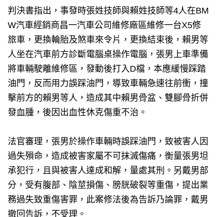
判決書指出，事發時張姓技師與賴姓技師等4人在BM
W汽車經銷商昌一汽車公司維修廠區維修一台X5修
旅車，更換輪胎及煞車來令片，更換結束後，賴男等
人坐在汽車前方診斷電腦桌操作電腦，張男上車準備
將車輛駛離維修區，發動後打入D檔，本應緩慢踩踏
油門，反而用力誤踩油門，導致車輛急速往前衝，撞
擊前方的賴男等人，造成其中賴男骨盆、雙腳骨折併
發血腫，後因出血性休克傷重不治。
法官審理，張男於操作車輛時誤踩油門，致被害人因
過失殞命，造成被害家屬不可抹滅傷痛，衡量張男坦
承犯行，且與被害人達成和解，量處其刑。另戴男部
分，受有腹部、陰莖損傷、膀胱破裂等重傷，提出業
務過失致重傷害罪，此案修法後為告訴乃論罪，戴男
撤回告訴，不受理。