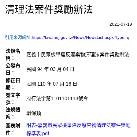
清理法案件獎勵辦法
2021-07-19
引用來源網址:
https://law.moj.gov.tw/News/NewsList.aspx?type=q
法規名
嘉義市民眾檢舉違反廢棄物清理法案件獎勵辦法
稱：
公發布
民國 94 年 03 月 04 日
日：
修正日
民國 110 年 07 月 16 日
期：
發文字
府行法字第1101101113號令
號：
法規體
環保類
系：
附表-嘉義市民眾檢舉違反廢棄物清理法案件獎勵
圖表附
件：
標準表.pdf