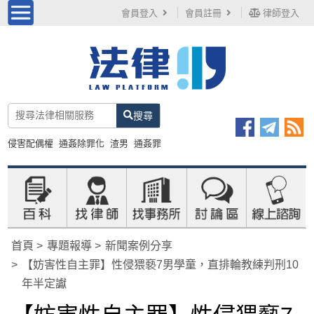
會員登入
會員註冊
律師登入
搜尋
侵害配偶權
通姦除罪化
渣男
通姦罪
首頁
專題報導
新聞案例分享
【妨害性自主罪】性侵猥褻7男學童，直排輪教練判刑10
年半定讞