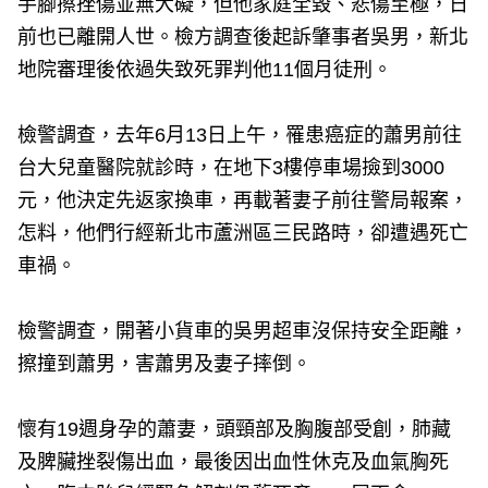
手腳擦挫傷並無大礙，但他家庭全毀、悲傷至極，日
前也已離開人世。檢方調查後起訴肇事者吳男，新北
地院審理後依過失致死罪判他11個月徒刑。
檢警調查，去年6月13日上午，罹患癌症的蕭男前往
台大兒童醫院就診時，在地下3樓停車場撿到3000
元，他決定先返家換車，再載著妻子前往警局報案，
怎料，他們行經新北市蘆洲區三民路時，卻遭遇死亡
車禍。
檢警調查，開著小貨車的吳男超車沒保持安全距離，
擦撞到蕭男，害蕭男及妻子摔倒。
懷有19週身孕的蕭妻，頭頸部及胸腹部受創，肺藏
及脾臟挫裂傷出血，最後因出血性休克及血氣胸死