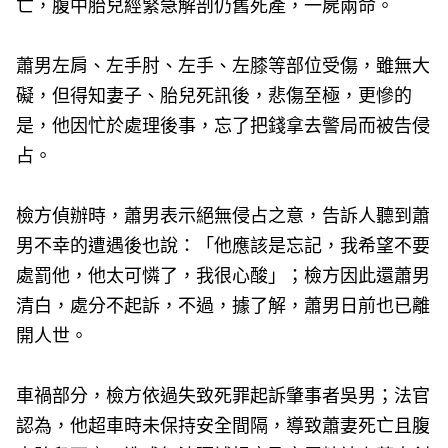
亡，腹中胎兒經緊急解剖仍舊死產，一屍兩命。
蕭男左肩、左手肘、左手、左膝等部位受傷，雖無大
礙，但得知妻子、胎兒死訊後，悲傷至極，更慘的
是，他因忙於處理後事，忘了把錢拿去警局而被告侵
占。
檢方偵辦時，蕭男表示絕無侵占之意，告訴人聽到蕭
男不幸的遭遇後也說：「他應該是忘記，我希望不要
處罰他，他太可憐了，我很心酸」；檢方因此還蕭男
清白，處分不起訴，不過，據了解，蕭男日前也已離
開人世。
車禍部分，檢方依過失致死罪起訴肇事者吳男；法官
認為，他超車時未保持安全間隔，導致蕭妻死亡且腹