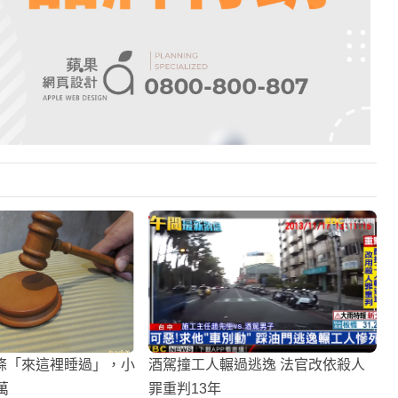
條「來這裡睡過」，小
酒駕撞工人輾過逃逸 法官改依殺人
萬
罪重判13年