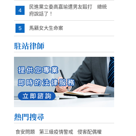
民進黨立委高嘉瑜遭男友毆打 總統
4
府說話了！
5
馬籍女大生命案
駐站律師
熱門搜尋
食安問題
第三級疫情警戒
侵害配偶權