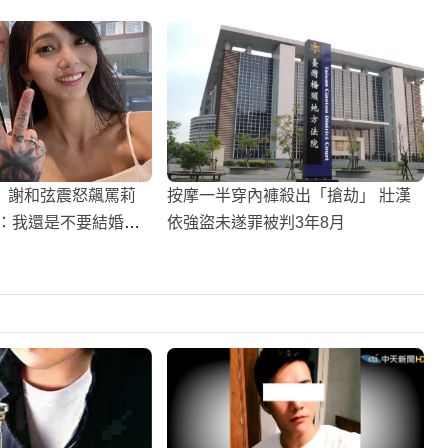
】謝和弦震怒飆罵莉
按摩一半穿內褲殺出「搶劫」 壯漢
口：我還是不要結婚好
依強盜未遂罪被判3年8月