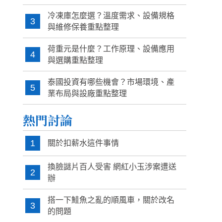
冷凍庫怎麼選？溫度需求、設備規格
3
與維修保養重點整理
荷重元是什麼？工作原理、設備應用
4
與選購重點整理
泰國投資有哪些機會？市場環境、產
5
業布局與設廠重點整理
熱門討論
1
關於扣薪水這件事情
換臉謎片百人受害 網紅小玉涉案遭送
2
辦
搭一下鮭魚之亂的順風車，關於改名
3
的問題