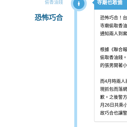
偷香油錢
寺廟也敢偷
恐怖巧合
恐怖巧合！台
寺廟偷取香
通知兩人到
根據《聯合報
偷取香油錢。
的張男開著小
而4月時兩人
現抓包而落
歉。之後警方
月26日共乘
故巧合也讓