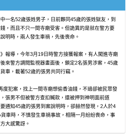
中一名52歲張姓男子，日前夥同45歲的張姓獄友，到
油錢，而且不只一間寺廟受害。但詭異的是就在警方要
案說明時，兩人發生車禍，先後喪命。
》報導，今年3月19日時警方接獲報案，有人闖進寺廟
後來警方調閱監視器畫面後，鎖定2名張男涉案，45歲
貨車，載著52歲的張男共同行竊。
再度犯案，找上一間寺廟想偷香油錢，不過卻被民眾發
網，張男不但被警方查扣贓款，還被押到神明面前道
要通知45歲的張男到案說明時，卻赫然發現，2人於4
小貨車時，不慎發生車禍事故，相隔一月紛紛喪命，事
警方大感驚訝。