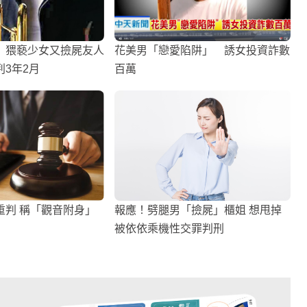
】猥褻少女又撿屍友人
花美男「戀愛陷阱」 誘女投資詐數
3年2月
百萬
重判 稱「觀音附身」
報應！劈腿男「撿屍」櫃姐 想甩掉
被依依乘機性交罪判刑