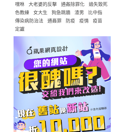
嘿咻
大老婆的反擊
通姦除罪化
過失致死
色教練
女大生
狗急跳牆
渣男
比中指
傳染病防治法
通姦罪
防疫
疫情
疫苗
定讞