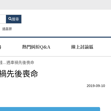
搜尋
通姦罪
路
熱門糾紛Q&A
線上討論區
錢…遇車禍先後喪命
禍先後喪命
2019-09-10