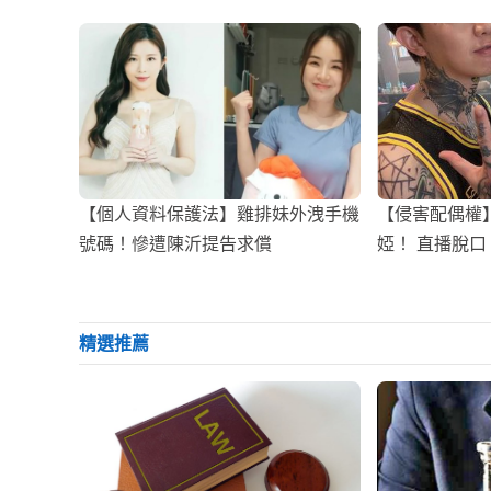
【個人資料保護法】雞排妹外洩手機
【侵害配偶權
號碼！慘遭陳沂提告求償
婭！ 直播脫
了
精選推薦