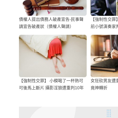
債權人提出債務人破產宣告-民事聲
【強制性交罪
請宣告破產狀（債權人聲請）
前小號演奏家判
【強制性交罪】 小模喝了一杯熱可
女狂砍男友遭
可後馬上斷片 攝影淫狼遭重判10年
竟神轉折