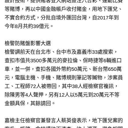
設計技術，提供賭客登入網站簽注六合彩、運動比賽
等賭博，再以中國金融帳戶收付賭金，用地下匯兌、
不實合約方式，分批自境外匯回台灣，自2017年到
今年8月共約39億元。
檢警防賭盤影響大選
檢警調前天在台北市、台中市及嘉義市33處搜索，
查扣市值共3500多萬元的麥拉倫、保時捷等6輛進口
車，並一併，查扣各國外幣約50萬元、新台幣650萬
元，電腦主機、手機、賭博規則筆記等贓物，涉案員
工、工程師72人被帶回，其中38人經檢察官複訊，
除陳男等4人聲押，另有12人以5萬元到20萬元不等
金額具保，其餘請回。
嘉檢主任檢察官兼發言人蔡英俊表示，地下匯兌案的