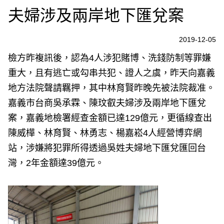
夫婦涉及兩岸地下匯兌案
2019-12-05
檢方昨複訊後，認為4人涉犯賭博、洗錢防制等罪嫌
重大，且有逃亡或勾串共犯、證人之虞，昨天向嘉義
地方法院聲請羈押，其中林育賢昨晚先被法院裁准。
嘉義市台商吳承霖、陳玟叡夫婦涉及兩岸地下匯兌
案，嘉義地檢署經查金額已達129億元，更循線查出
陳威樺、林育賢、林勇志、楊嘉崧4人經營博弈網
站，涉嫌將犯罪所得透過吳姓夫婦地下匯兌匯回台
灣，2年金額達39億元。