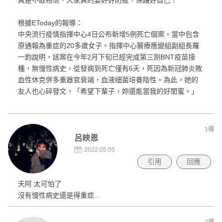
根據EToday的報導：
中央流行疫情指揮中心4日公布新增5例死亡個案，當中包含
原通報為重症的20多歲女子。指揮中心醫療應變組副組長羅
一鈞說明，該案在今年2月下旬已經完成第三劑BNT疫苗接
種，無慢性病史，從發病到死亡僅有6天，死因為新冠肺炎敗
血性休克併多重器官衰竭，血液細菌培養陰性。為此，她的
友人也心碎發文，「希望下輩子，妳還能當我的好閨蜜。」
1樓
呂映恩
2022.05.05
引用
回應
天阿 太可怕了
沒有慢性病史還是得重症...
2樓