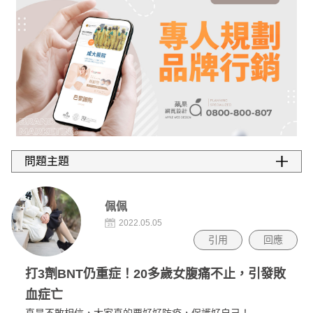
佩佩
2022.05.05
引用
回應
打3劑BNT仍重症！20多歲女腹痛不止，引發敗
血症亡
真是不敢相信，大家真的要好好防疫，保護好自己！