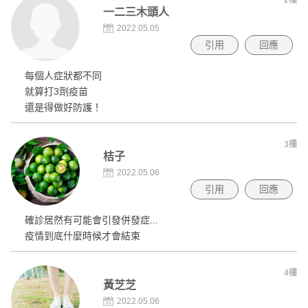
一二三木頭人
2022.05.05
引用
回應
每個人症狀都不同
就算打3劑疫苗
還是得做好防護！
3樓
桔子
2022.05.06
引用
回應
確診居然有可能會引發併發症...
疫情到底什麼時候才會結束
4樓
黃芝芝
2022.05.06