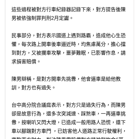
這些過程被對方行車紀錄器記錄下來，對方提告後陳
男被依強制罪判刑2月定讞。
民事部分，對方表示國道上遇到路霸，造成他心生恐
懼，每次路上開車後車逼近時，均焦慮萬分，擔心擋
到對方，又被攔車攻擊，噩夢難眠，已影響作息，請
求損害賠償。
陳男辯稱，是對方開車先挑釁，他會逼車是給他教
訓，對方也有過失。
台中高分院合議庭表示，對方只是過失行為，而陳男
卻是故意行為，還多次突減速、踩煞車，一再逼車挑
釁，按喇叭又閃大燈，已造成一般用路人恐慌，還下
車以腳踹對方車門 ，已妨害他人道路正常行駛權利，