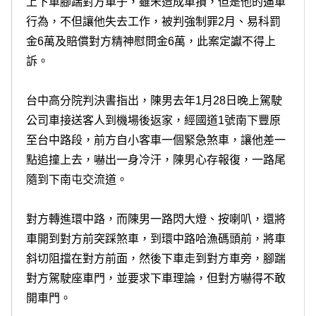
上下車腳踹對方車子，雖未造成車損，但是他的逼車
行為，不但讓他失去工作，被判強制罪2月、易科罰
金6萬及賠償對方精神慰問金6萬，此案定讞不得上
訴。
台中高分院判決書指出，陳男去年1月28日晚上駕駛
公司車接送客人到機場後返家，經國道1號南下豐原
至台中路段，前方自小客車一個緊急煞車，讓他差一
點追撞上去，嚇出一身冷汗，陳男心存報復，一路尾
隨到下南屯交流道。
對方轉進環中路，而陳男一路閃大燈、按喇叭，還將
車開到對方前突踩煞車，到環中路哈漁碼頭前，將車
斜切阻擋在對方前面，然後下車走到對方車旁，腳踹
對方駕駛座車門，並要求下車理論，但對方嚇得不敢
開車門。