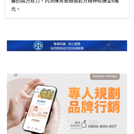
審酌兩方財力，判決陳男需賠償對方精神慰撫金6萬
元。