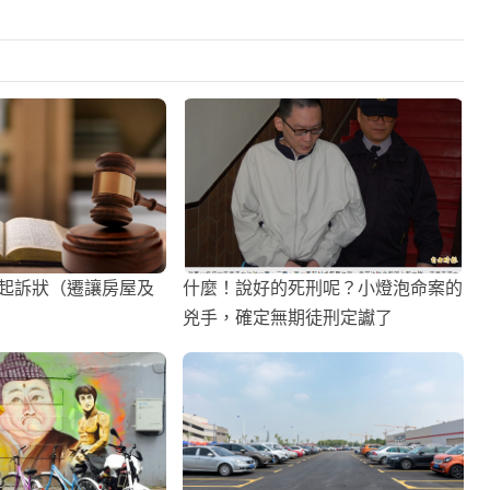
事起訴狀（遷讓房屋及
什麼！說好的死刑呢？小燈泡命案的
兇手，確定無期徒刑定讞了