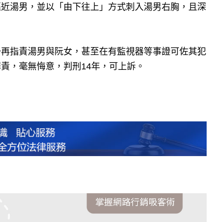
逼近湯男，並以「由下往上」方式刺入湯男右胸，且深
一再指責湯男與阮女，甚至在有監視器等事證可佐其犯
責，毫無悔意，判刑14年，可上訴。