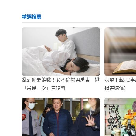
精選推薦
亂到你妻離職！女不倫戀男房東 揪
表單下載-民
「最後一次」竟嗆聲
損害賠償）