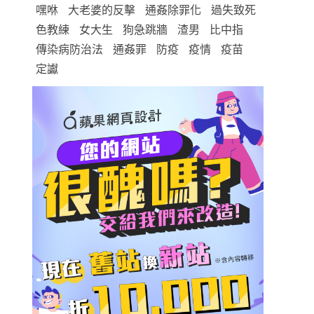
嘿咻
大老婆的反擊
通姦除罪化
過失致死
色教練
女大生
狗急跳牆
渣男
比中指
傳染病防治法
通姦罪
防疫
疫情
疫苗
定讞