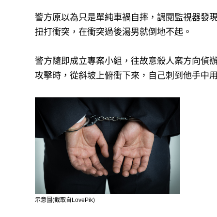
警方原以為只是單純車禍自摔，調閱監視器發
扭打衝突，在衝突過後湯男就倒地不起。
警方隨即成立專案小組，往故意殺人案方向偵
攻擊時，從斜坡上俯衝下來，自己刺到他手中
示意圖(截取自LovePik)