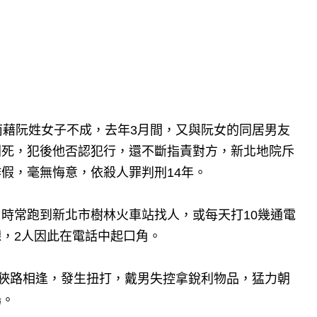
南藉阮姓女子不成，去年3月間，又與阮女的同居男友
刺死，犯後他否認犯行，還不斷指責對方，新北地院斥
假，毫無悔意，依殺人罪判刑14年。
時常跑到新北市樹林火車站找人，或每天打10幾通電
，2人因此在電話中起口角。
段狹路相逢，發生扭打，戴男失控拿銳利物品，猛力朝
場。