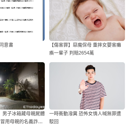
同意書
【傷害罪】惡魔保母 重摔女嬰害癱
瘓一輩子 判賠2654萬
】男子冰箱藏母親屍體
一時衝動潑糞 恐怖女情人喊無罪遭
來冒用母親的名義詐領
駁回