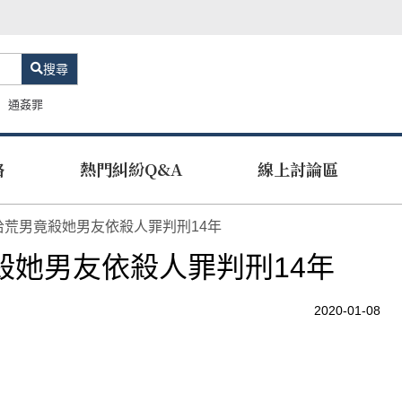
搜尋
通姦罪
路
熱門糾紛Q&A
線上討論區
拾荒男竟殺她男友依殺人罪判刑14年
殺她男友依殺人罪判刑14年
2020-01-08