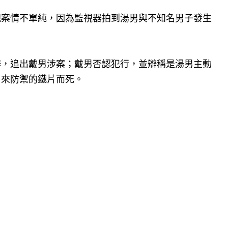
現案情不單純，因為監視器拍到湯男與不知名男子發生
辦，追出戴男涉案；戴男否認犯行，並辯稱是湯男主動
用來防禦的鐵片而死。