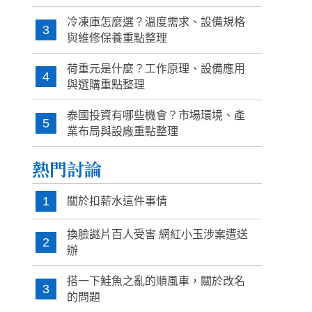
冷凍庫怎麼選？溫度需求、設備規格
3
與維修保養重點整理
荷重元是什麼？工作原理、設備應用
4
與選購重點整理
泰國投資有哪些機會？市場環境、產
5
業布局與設廠重點整理
熱門討論
1
關於扣薪水這件事情
換臉謎片百人受害 網紅小玉涉案遭送
2
辦
搭一下鮭魚之亂的順風車，關於改名
3
的問題