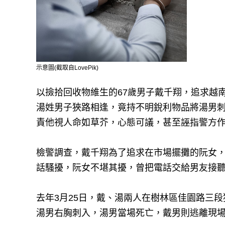
示意圖(截取自LovePik)
以撿拾回收物維生的67歲男子戴千翔，追求越
湯姓男子狹路相逢，竟持不明銳利物品將湯男
責他視人命如草芥，心態可議，甚至誣指警方作
檢警調查，戴千翔為了追求在市場擺攤的阮女，
話騷擾，阮女不堪其擾，曾把電話交給男友接聽
去年3月25日，戴、湯兩人在樹林區佳園路三
湯男右胸刺入，湯男當場死亡，戴男則逃離現