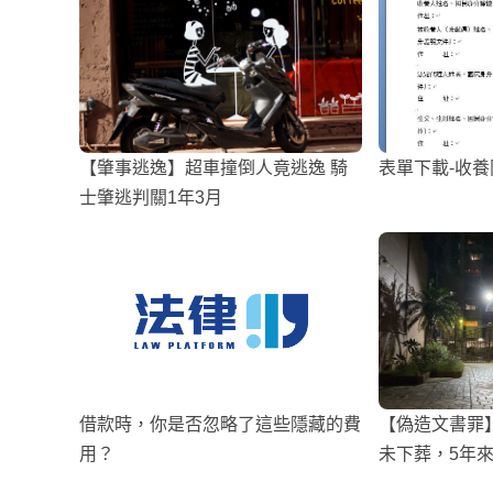
【肇事逃逸】超車撞倒人竟逃逸 騎
表單下載-收養
士肇逃判關1年3月
借款時，你是否忽略了這些隱藏的費
【偽造文書罪
用？
未下葬，5年
63萬補助費！