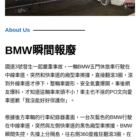
About Us
BMW瞬間報廢
國道3號發生一起嚴重事故，一輛BMW五門休旅車行駛在
中線車道，突然和快車道的廂型車擦撞，直接翻滾3圈，滾
到外線車道才停下，整輛車變形、安全氣囊爆開。事後網
友爆料，才知道這輛車來頭不小！車主也不捨的PO文向愛
車道歉「我沒能好好保護你」。
根據後方車輛的行車紀錄器畫面，一台灰藍色的BMW行駛
在中線車道，突然與左側快車道的黑色廂型車擦撞，BMW
瞬間失控，先撞上分隔島，往右側360度瘋狂翻滾3圈，在