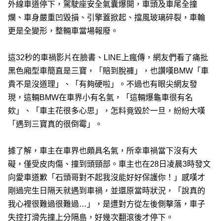
外線車道停下，駕駛座安全氣囊爆開，車頭及車尾全撞
爛、車身嚴重凹毀損、引擎蓋掀起、擋風玻璃碎裂，車輪
更是全變形，整輛車當場報廢。
這32秒的車禍影片在臉書、LINE上瘋傳，網友們看了痛批
黑色廂型車簡直是三寶，「賠到脫褲」，也讚嘆BMW「車
貴不是沒道理」、「有夠硬啦」。不過也有眼尖網友發
現，這輛BMW在車界小有名氣，「這輛爆龜車很有名
欸」、「車主花很多心思」，怎料竟毀於一旦，紛紛大嘆
「遇到三寶真的很倒霉」。
據了解，車主在車界也頗具名氣，所幸車禍當下沒有大
礙，僅受皮肉傷、撞到頭頸部。車主也在28日凌晨3時發文
向愛車道歉「石頭哥對不起我沒能好好保護你！」感嘆才
剛過完生日隔天就遇到車禍，並還原當時狀況，「說真的
我心裡很難過很難過…」，是遭對方從左後側擊落，車子
失控打滑先撞上分隔島，好幾次翻滾後才停下。