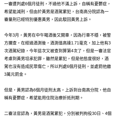
一審遭判處6個月徒刑，不過他不滿上訴，自稱有憂鬱症，
希望能減刑，但由於黃男是酒駕累犯，台南高分院認為一
審量刑已經特別優惠黃男，因此駁回黃男上訴。
今年3月，黃男在中午喝酒後又開車，因為行車不穩，被警
方攔查，在經過酒測後，酒測值高達1.71毫克，加上他有3
次酒駕紀錄，今年這次又被查到算第4次了，但是一審法官
考慮到黃男坦承犯罪，雖然是累犯，但是他態度很好，酒
駕也沒有造成民眾傷亡，所以判處6個月徒刑，並處罰他繳
3萬元罰金。
但是，黃男認為6個月徒刑太高，上訴到台南高分院，他自
稱有憂鬱症，希望能用住院治療折抵刑期。
二審法官認為，黃男是酒駕累犯，分別被判拘役30日、4個