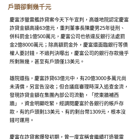
戶頭卻剩幾千元
慶富涉獵雷艦詐貸案今天下午宣判，高雄地院認定慶富
詐貸金額高達63億元，重判董事長陳慶男25年徒刑、
併科罰金1億500萬元，慶富公司也依違反銀行法處罰
金2億8000萬元；除高額罰金外，慶富還面臨銀行等債
權人要討錢，不過判決曝出，慶富公司的銀行存款幾乎
所剩無幾，甚至有戶頭僅13美元。
雄院還指，慶富詐貸63億元中，有20億3000多萬元尚
未清償，另宣告沒收；但合議庭審理時深入追查金流，
發現詐貸金額在集團內部公司流動，「挖東牆補西
牆」，資金明顯吃緊，經調閱慶富於各銀行的帳戶存
款，有的戶頭剩13美元、有的剩台幣1309元，根本沒
錢可運用。
慶富在詐貸案爆發初期，曾一度宣稱會繼續打造獵雷