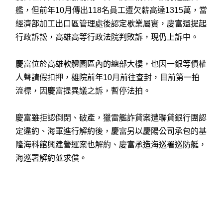
艦，但前年10月傳出118名員工遭欠薪高達1315萬，當
經濟部加工出口區管理處後認定歇業屬實，慶富還提起
行政訴訟，高雄高等行政法院判敗訴，現仍上訴中。
慶富位於高雄軟體園區內的總部大樓，也因一銀等債權
人聲請假扣押，雄院前年10月前往查封，目前第一拍
流標，因慶富提異議之訴，暫停法拍。
慶富雖拒認倒閉、破產，獵雷艦詐貸案遭聯貸銀行團認
定違約、海軍進行解約後，慶富另以慶陽公司承包的基
隆海科館興建營運案也解約、慶富承造海巡署巡防艇，
海巡署解約並求償。