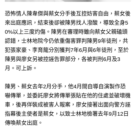
恐怖情人陳韋傑與蔡女分手後互控妨害自由，蔡女後
來出庭應訊，結束後卻被陳男找人潑酸，導致全身5
0%以上三度灼傷。陳男在審理時雖向蔡女父親磕頭
認錯，士林地院今仍依重傷害罪判陳男9年徒刑，共
犯張家豪、李育龍分別獲判7年6月與6年徒刑，至於
陳男與廖女另被控誣告罪部分，各被判刑6月及3
月。可上訴。
陳男、蔡女去年2月分手，他4月間自導自演製作恐
嚇傳單，並委託廖女將傳單張貼在他的住處並破壞機
車，後再佯裝成被害人報案，廖女接著出面向警方誣
指幕後主使者是蔡女，以致士林地檢署去年9月12日
傳喚蔡女出庭。